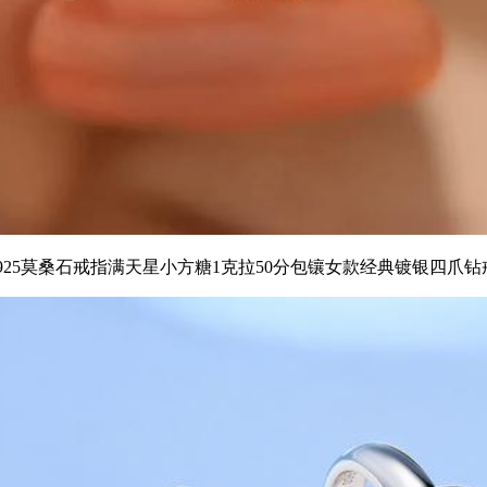
s925莫桑石戒指满天星小方糖1克拉50分包镶女款经典镀银四爪钻