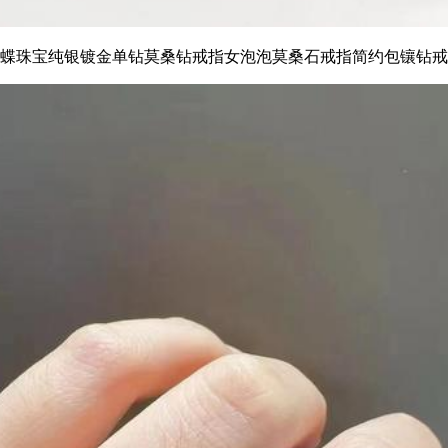
蝶珠宝纯银镀金单钻莫桑钻戒指女泡泡莫桑石戒指简约包镶钻戒