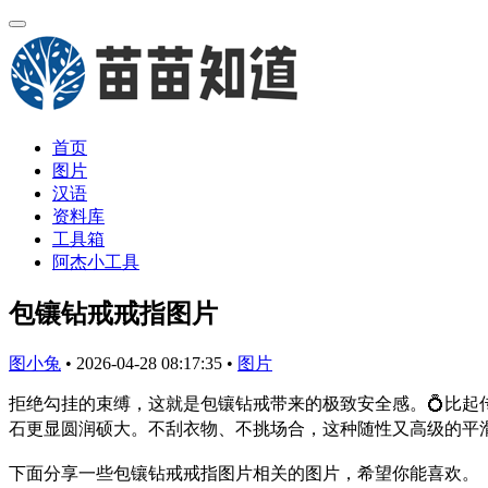
首页
图片
汉语
资料库
工具箱
阿杰小工具
包镶钻戒戒指图片
图小兔
•
2026-04-28 08:17:35
•
图片
拒绝勾挂的束缚，这就是包镶钻戒带来的极致安全感。💍比起
石更显圆润硕大。不刮衣物、不挑场合，这种随性又高级的平滑
下面分享一些包镶钻戒戒指图片相关的图片，希望你能喜欢。