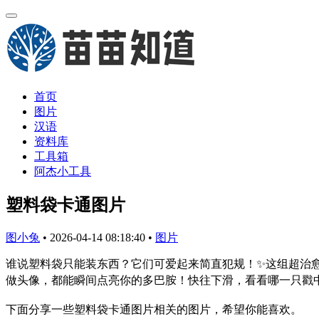
首页
图片
汉语
资料库
工具箱
阿杰小工具
塑料袋卡通图片
图小兔
•
2026-04-14 08:18:40
•
图片
谁说塑料袋只能装东西？它们可爱起来简直犯规！✨这组超治
做头像，都能瞬间点亮你的多巴胺！快往下滑，看看哪一只戳中
下面分享一些塑料袋卡通图片相关的图片，希望你能喜欢。