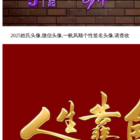
2025姓氏头像,微信头像,一帆风顺个性签名头像,请查收