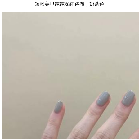
短款美甲纯纯深红跳布丁奶茶色