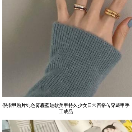
假指甲贴片纯色雾霾蓝短款美甲持久少女日常百搭传穿戴甲手
工成品