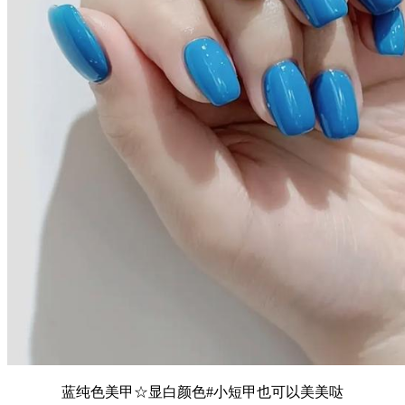
蓝纯色美甲☆显白颜色#小短甲也可以美美哒