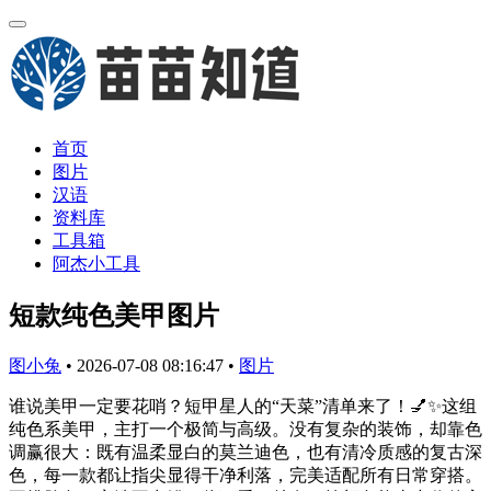
首页
图片
汉语
资料库
工具箱
阿杰小工具
短款纯色美甲图片
图小兔
•
2026-07-08 08:16:47
•
图片
谁说美甲一定要花哨？短甲星人的“天菜”清单来了！💅✨这组
纯色系美甲，主打一个极简与高级。没有复杂的装饰，却靠色
调赢很大：既有温柔显白的莫兰迪色，也有清冷质感的复古深
色，每一款都让指尖显得干净利落，完美适配所有日常穿搭。