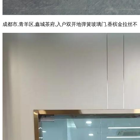
成都市,青羊区,鑫城茶府,入户双开地弹簧玻璃门,香槟金拉丝不