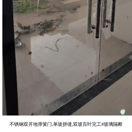
不锈钢双开地弹簧门,单玻拼缝,双玻百叶完工#玻璃隔断