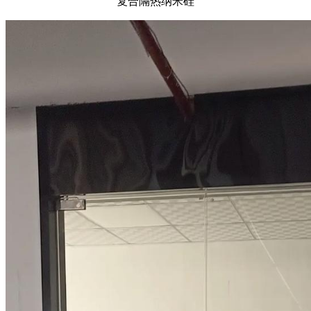
复合隔热纳米硅