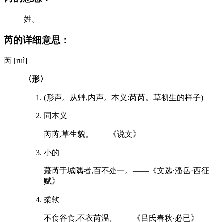
姓。
芮的详细意思：
芮 [ruì]
〈形〉
(形声。从艸,内声。本义:芮芮。草初生的样子)
同本义
芮芮,草生貌。——《说文》
小的
蕞芮于城隅者,百不处一。——《文选·潘岳·西征
赋》
柔软
不食谷食,不衣芮温。——《吕氏春秋·必已》