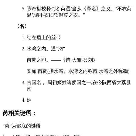
陈奇猷校释:“此‘芮温’当从《释名》之义。‘不衣芮
温’,谓不衣细软温暖之衣。”
〈名〉
结在盾上的丝带
水湾之内。通“汭”
芮鞫之即。——《诗·大雅·公刘》
又如:芮鞫(指水湾。水湾之内称芮,水湾之外称鞫)
古国名 。周初姬姓诸侯国之一,在今陕西省大荔县
南
姓
芮相关谜语：
“芮”为谜底的谜语