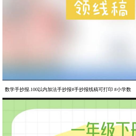
数学手抄报.100以内加法手抄报#手抄报线稿可打印 #小学数