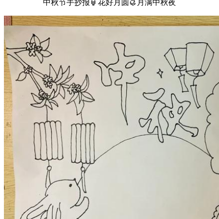
中秋节手抄报🏮花好月圆🥮月满中秋夜