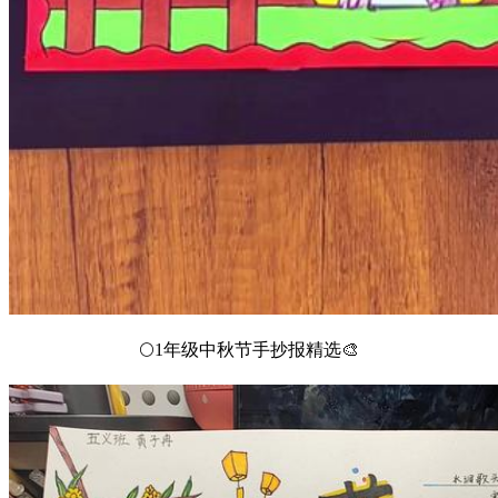
🌕1年级中秋节手抄报精选🎨