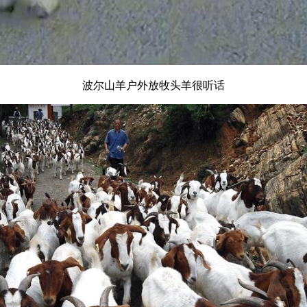
波尔山羊户外放牧头羊很听话