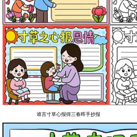
谁言寸草心报得三春晖手抄报