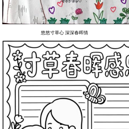
悠悠寸草心 深深春晖情