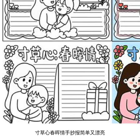
寸草心春晖情手抄报简单又漂亮