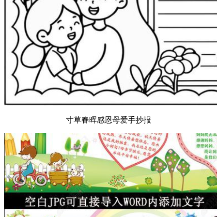
寸草春晖感恩母爱手抄报