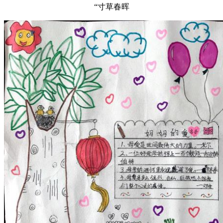
“寸草春晖