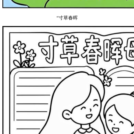
“寸草春晖