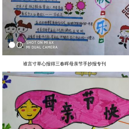
谁言寸草心报得三春晖母亲节手抄报专刊