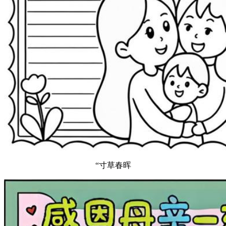
“寸草春晖