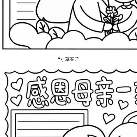
“寸草春晖