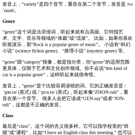
发音上，“variety”是四个音节，重音在第二个音节，发音是 /və
ˈraɪəti/。
Genre
“genre”这个词是法语借词，听起来就有点高级。它特指艺
术、文学、音乐等领域的“体裁”或“流派”。 比如，如果你喜欢
听摇滚乐，那“Rock is a popular genre of music”。 小说有“科幻
小说” (science fiction genre)、“推理小说” (mystery genre) 等。
“genre”跟“category”很像，都是指分类，但“genre”的适用范围
更具体，仅限于艺术和文化创作领域。你不会说“this kind of
car is a popular genre”，这样听起来就很奇怪。
发音上，“genre”是个比较容易读错的词。它的正确发音是 /
ˈʒɒn.rə/ (英式) 或 /ˈʒɑːn.rə/ (美式)，听起来像“ZHON-ruh”，重
音在第一个音节。 很多人会把它读成“GEN-ray”或者“JON-
ruh”，这都是不正确的发音。
Class
最后是“class”。这个词的含义很多样。它可以指学校里的“班
级”或“课程”，比如“I have an English class this morning.” 也可以