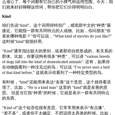
么省心了。每个词都有它自己的小脾气和适用范围。今天，咱
们就来好好聊聊这些词，帮你把它们分得明明白白。
Kind
咱们先说“kind”。这个词用得特别广，感觉跟中文的“种类”最
接近。它能指一群有共同特点的人或物。比如，你问朋友“你
喜欢哪种电影？”你可以说，“What kind of movies do you like?”
这时候“kind”就很好用。
“Kind”通常指比较大的类别，或者那些自然形成的、有关系的
群体。比如，你要说狗有很多“种类”，可以讲 “various breeds
of dogs fall into the kind of domesticated animals”. 还有，如果你
在动物园看到一种没见过的鸟，可以说 “I’ve never seen a bird
of that kind before.” 这就表示你看到了一种特定类型的鸟。
有时候，“kind”还能用来表达“友善”这个意思，这个就得看语
境了。比如，“He is a kind man” 这里的 “kind”就是友善的意
思。 但是当它指“种类”的时候，它就是表示一群有共同特点
的东西。
“Kind of”这个短语也很有意思。它常常用来表示“有点像”、
“差不多”，或者你不太确定、不想说得太具体的时候。比如，