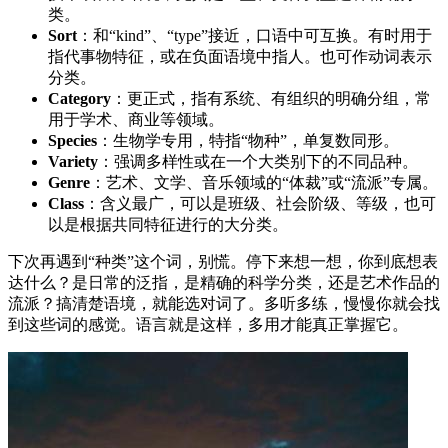
类。
Sort
：和“kind”、“type”接近，口语中可互换。有时用于
指代事物特征，或在负面语境中指人。也可作动词表示
分类。
Category
：更正式，指有系统、有组织的明确分组，常
用于学术、商业等领域。
Species
：生物学专用，特指“物种”，单复数同形。
Variety
：强调多样性或在一个大类别下的不同品种。
Genre
：艺术、文学、音乐领域的“体裁”或“流派”专属。
Class
：含义最广，可以是班级、社会阶级、等级，也可
以是根据共同特征进行的大分类。
下次再遇到“种类”这个词，别慌。停下来想一想，你到底想表
达什么？是日常的泛指，是精确的科学分类，还是艺术作品的
流派？搞清楚语境，就能选对词了。多听多练，慢慢你就会找
到这些词的感觉。语言就是这样，多用才能真正掌握它。