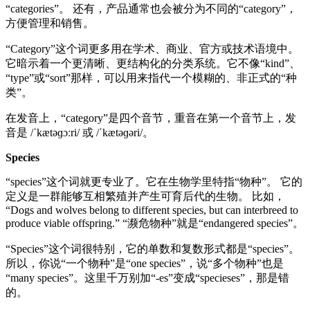
“categories”。 还有，产品通常也会被分为不同的“category”，
方便管理和销售。
“Category”这个词更多用在学术、商业、官方或技术语境中。
它暗示着一个更清晰、更结构化的分类系统。它不像“kind”、
“type”或“sort”那样，可以用来指代一个模糊的、非正式的“种
类”。
在发音上，“category”是四个音节，重音在第一个音节上，发
音是 /ˈkætəɡɔːri/ 或 /ˈkætəɡəri/。
Species
“species”这个词就更专业了。它在生物学里特指“物种”。 它的
定义是一群能够互相繁殖并产生可育后代的生物。 比如，
“Dogs and wolves belong to different species, but can interbreed to
produce viable offspring.” “濒危物种”就是“endangered species”。
“Species”这个词很特别，它的单数和复数形式都是“species”。
所以，你说“一个物种”是“one species”，说“多个物种”也是
“many species”。这里千万别加“-es”变成“specieses”，那是错
的。