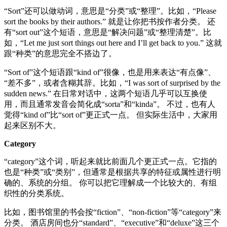
“Sort”还可以做动词，意思是“分类”或“整理”。比如，“Please
sort the books by their authors.” 就是让你把书按作者分类。 还
有“sort out”这个短语，意思是“解决问题”或“整理清楚”。比
如，“Let me just sort things out here and I’ll get back to you.” 这就
跟“种类”的意思完全不搭边了。
“Sort of”这个短语跟“kind of”很像，也是用来表达“有点像”、
“差不多”，或者含糊其辞。比如，“I was sort of surprised by the
sudden news.” 在日常对话中，这两个短语几乎可以互换使
用，而且通常发音会简化成“sorta”和“kinda”。 不过，也有人
觉得“kind of”比“sort of”更正式一点。 但实际生活中，大家用
起来区别不大。
Category
“category”这个词，听起来就比前面几个更正式一点。它指的
也是“种类”或“类别”，但通常是根据共享的特征或属性进行明
确的、系统的分组。 你可以把它理解成一个比较大的、有组
织性的分类系统。
比如，图书馆里的书会按“fiction”、“non-fiction”等“category”来
分类。 酒店房间也分“standard”、“executive”和“deluxe”这三个