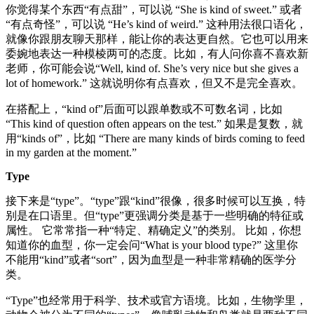
你觉得某个东西“有点甜”，可以说 “She is kind of sweet.” 或者
“有点奇怪”，可以说 “He’s kind of weird.” 这种用法很口语化，
就像你跟朋友聊天那样，能让你的表达更自然。它也可以用来
委婉地表达一种模棱两可的态度。比如，有人问你喜不喜欢新
老师，你可能会说“Well, kind of. She’s very nice but she gives a
lot of homework.” 这就说明你有点喜欢，但又不是完全喜欢。
在搭配上，“kind of”后面可以跟单数或不可数名词，比如
“This kind of question often appears on the test.” 如果是复数，就
用“kinds of”，比如 “There are many kinds of birds coming to feed
in my garden at the moment.”
Type
接下来是“type”。“type”跟“kind”很像，很多时候可以互换，特
别是在口语里。但“type”更强调分类是基于一些明确的特征或
属性。 它常常指一种“特定、精确定义”的类别。 比如，你想
知道你的血型，你一定会问“What is your blood type?” 这里你
不能用“kind”或者“sort”，因为血型是一种非常精确的医学分
类。
“Type”也经常用于科学、技术或官方语境。比如，生物学里，