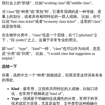
指社会上的“阶级”，比如“working class”或“middle class”。
当“class”指“种类”或“类别”时，它通常强调的是一种等级、质
量上的划分，或者具有相同特征的一群人或物。 比如，你可
以说“first class ticket”或者“economy class ticket”，这里的“class”
就是指等级。
在生物学分类中，“class”也是一个层级，在“门 (phylum)”之
下，“目 (order)”之上。这属于非常专业的用法。
跟“sort”、“type”、“kind”一样，“class”也可以作为动词，意思
是“分类”或“归类”。 比如，“I would class that suggestion as
helpful.”
总结一下
你看，虽然中文一个“种类”就能搞定，但英语里这些词各有各
的用处。
Kind
：最常用，泛指有共同特征的人或物，比较口语
化，也常用于模糊表达“kind of”。
Type
：强调基于明确特征或属性的分类，常用于科学、
技术或官方语境，尤其是血型、文件类型这种精确分