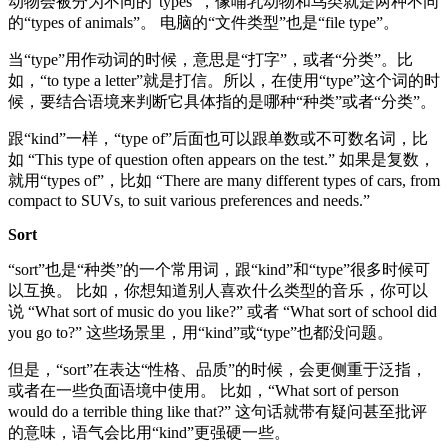
动物会被分为不同的“types”，像哺乳动物和鸟类就是两种不同
的“types of animals”。 电脑的“文件类型”也是“file type”。
当“type”用作动词的时候，意思是“打字”，或者“分类”。比
如，“to type a letter”就是打信。所以，在使用“type”这个词的时
候，要结合语境来判断它具体指的是哪种“种类”或者“分类”。
跟“kind”一样，“type of”后面也可以跟单数或不可数名词，比
如 “This type of question often appears on the test.” 如果是复数，
就用“types of”，比如 “There are many different types of cars, from
compact to SUVs, to suit various preferences and needs.”
Sort
“sort”也是“种类”的一个常用词，跟“kind”和“type”很多时候可
以互换。 比如，你想知道别人喜欢什么类型的音乐，你可以
说 “What sort of music do you like?” 或者 “What sort of school did
you go to?” 这些场景里，用“kind”或“type”也都没问题。
但是，“sort”在表达“性格、品质”的时候，会更侧重于泛指，
或者在一些负面语境中使用。 比如，“What sort of person
would do a terrible thing like that?” 这句话就带有疑问甚至批评
的意味，语气会比用“kind”更强硬一些。