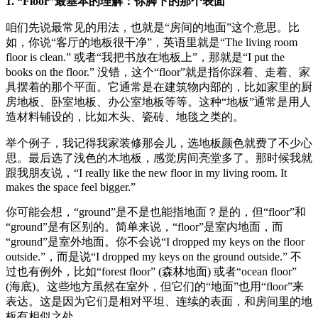
1. “Floor”最基本的理解：你脚下的那个表面
咱们先说最常见的用法，也就是“房间的地面”这个意思。比
如，你说“客厅的地板很干净”，英语里就是“The living room
floor is clean.” 或者“我把书放在地板上”，那就是“I put the
books on the floor.” 没错，这个“floor”就是指你踩着、走着、家
具摆着的那个平面。它通常是在建筑物内部的，比如家里的厨
房地板、卧室地板、办公室地板等等。这种“地板”通常是用人
造材料铺设的，比如木头、瓷砖、地毯之类的。
举个例子，我记得我家装修那会儿，选地板颜色就费了不少心
思。最后选了浅色的木地板，感觉房间亮堂多了。那时候我就
跟我朋友说，“I really like the new floor in my living room. It
makes the space feel bigger.”
你可能会想，“ground”是不是也能指地面？是的，但“floor”和
“ground”是有区别的。简单来说，“floor”是室内地面，而
“ground”是室外地面。你不会说“I dropped my keys on the floor
outside.”，而是说“I dropped my keys on the ground outside.” 不
过也有例外，比如“forest floor” (森林地面) 或者“ocean floor”
(海底)。这些地方虽然在室外，但它们的“地面”也用“floor”来
表达。这是因为它们是相对平坦、连续的表面，和房间里的地
板有相似之处。