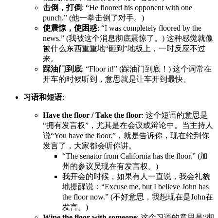
击倒，打倒
: “He floored his opponent with one
punch.” (他一拳击倒了对手。)
使震惊，使困惑
: “I was completely floored by the
news.” (我被这个消息彻底震惊了。) 这种感觉就像
被什么东西重重地“砸到”地板上，一时反应不过
来。
踩油门到底
: “Floor it!” (踩油门到底！) 这个词常在
开车的时候听到，意思就是让车开到最快。
习语和短语
:
Have the floor / Take the floor
: 这个短语的意思是
“拥有发言权”，尤其是在会议或辩论中。当主持人
说“You have the floor.”，就是告诉你，现在轮到你
发言了，大家都会听你讲。
“The senator from California has the floor.” (加
州的参议员现在有发言权。)
我开会的时候，如果有人一直说，我会礼貌
地提醒说：“Excuse me, but I believe John has
the floor now.” (不好意思，我想现在是John在
发言。)
Wipe the floor with someone
: 这个习语的意思是“彻