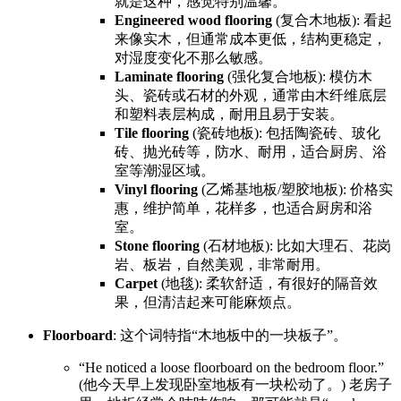
就是这种，感觉特别温馨。
Engineered wood flooring
(复合木地板): 看起
来像实木，但通常成本更低，结构更稳定，
对湿度变化不那么敏感。
Laminate flooring
(强化复合地板): 模仿木
头、瓷砖或石材的外观，通常由木纤维底层
和塑料表层构成，耐用且易于安装。
Tile flooring
(瓷砖地板): 包括陶瓷砖、玻化
砖、抛光砖等，防水、耐用，适合厨房、浴
室等潮湿区域。
Vinyl flooring
(乙烯基地板/塑胶地板): 价格实
惠，维护简单，花样多，也适合厨房和浴
室。
Stone flooring
(石材地板): 比如大理石、花岗
岩、板岩，自然美观，非常耐用。
Carpet
(地毯): 柔软舒适，有很好的隔音效
果，但清洁起来可能麻烦点。
Floorboard
: 这个词特指“木地板中的一块板子”。
“He noticed a loose floorboard on the bedroom floor.”
(他今天早上发现卧室地板有一块松动了。) 老房子