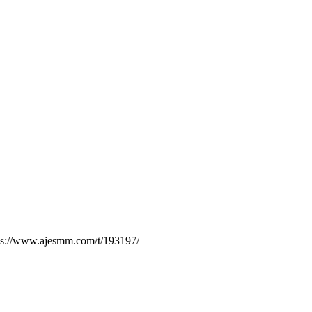
.ajesmm.com/t/193197/