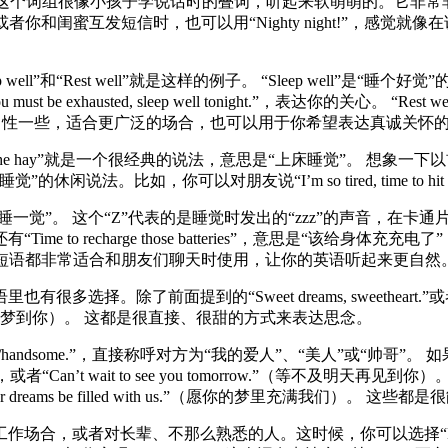
ght”。 这个词组很像小孩子学说话时的叠词，听起来软萌萌的。
 little one.”，或者你和闺蜜互发短信时，也可以用“Nighty nig
l”和“Rest well”就是这样的例子。 “Sleep well”是
exhausted, sleep well tonight.”，表达你的关心。
ms”更中性一些，适合更广泛的场合，也可以用于你希望表达真诚关怀
the hay”就是一个很经典的说法，意思是“上床睡觉”。 想
如，你可以对朋友说“I’m so tired, time to hit the 
会儿”或“睡一觉”。 这个“Z”代表的是睡觉时发出的“zzz”的声音
类似的还有“Time to recharge those batteries”，意思是“该
。 这些短语都非常适合和朋友们聊天时使用，让你的英语听起来更自然
了前面提到的“Sweet dreams, sweetheart.”或者“Swe
of you.”（我会梦到你）。 这都是很直接、很甜的方式来表达思念。
autiful/handsome.”，直接称呼对方为“我的爱人”、“美人”或“帅
“Can’t wait to see you tomorrow.”（等不及明天再见到你）。 更
 dreams be filled with us.”（愿你的梦里充满我们）
对长辈、不那么熟悉的人。这时候，你可以选择“Have a restfu