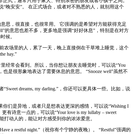
它非常非正式，通常只用于家人、特别亲密的朋友或者小孩子之间。
ht!”，感觉就像在说“晚安安”。 在正式场合，或者对不熟悉的人，就别用这个
“睡个好觉”的意思，很直接，也很常用。 它强调的是希望对方能获得充足
 “Rest well”的意思也差不多，更多地是强调“好好休息”，特别是在对方
的时候。
象一下以前农场里的人，累了一天，晚上直接倒在干草堆上睡觉，这个
hay.”
，在卡通片里经常会看到。所以，当你想让朋友去睡觉时，可以说“You
给身体充充电了”，也是很形象地表达了需要休息的意思。 “Snooze well”虽然不
。
et dreams, my darling.”，你还可以更具体一些。比如，说
哥”。 如果你们是异地，或者只是想表达更深的感情，可以说“Wishing I
有诗意一点的，可以说“Your love is my lullaby – sweet
。 这些都是很能打动人的，能让对方感受到你的浓浓爱意。
l night.”（祝你有个宁静的夜晚）。 “Restful”强调的