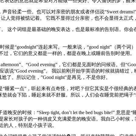
人心了。 它表达的意思就是希望对方能做一些美好、令人愉快的梦，
tle one.”，声音轻柔一些。也可以对亲密的朋友或者伴侣说“Sweet
特别亲切，让人觉得被惦记着。 它既不显得过分亲密，也不会显得太正
od night”了。 这个词组是最基础的晚安表达，也是最标准的告
写，有时候是“goodnight”连起来写。一般来说，“good night”
 不过，它们的意义都是一样的，都是在晚上或睡前告别时使用。
 afternoon”、“Good evening”，它们都是见面时的问候语。
应该说“Good evening”。 我以前刚开始学英语的时候就搞错过
。所以记住，”Good night”是再见，不是你好。
直译过来是“睡紧一点”，听起来有点奇怪，对吧？但它其实是个很经典
就会下陷，睡起来就不舒服。所以，人们会在睡觉前把绳子“绷紧”
时候：“Sleep tight, don’t let the bed bugs 
家长对孩子的一种俏皮又充满爱意的晚安语。我自己小时候，我爸
近的人，特别是小孩子说。