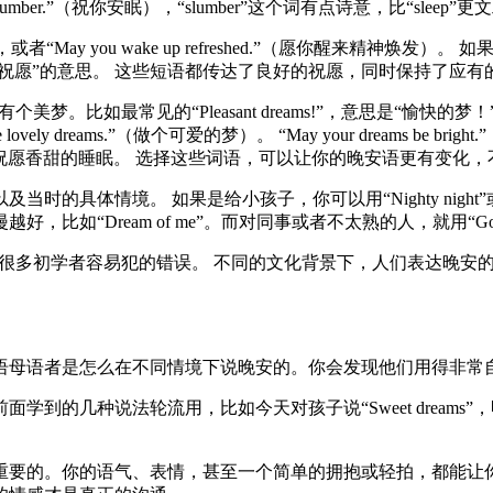
 slumber.”（祝你安眠），“slumber”这个词有点诗意，比“sleep”更
），或者“May you wake up refreshed.”（愿你醒来精神焕发）。 如果你想
是“表示、祝愿”的意思。 这些短语都传达了良好的祝愿，同时保持了应
个美梦。比如最常见的“Pleasant dreams!”，意思是“愉快的梦！
vely dreams.”（做个可爱的梦）。 “May your dreams be bri
r”，同样是祝愿香甜的睡眠。 选择这些词语，可以让你的晚安语更有
情境。 如果是给小孩子，你可以用“Nighty night”或者带上“b
漫越好，比如“Dream of me”。而对同事或者不太熟的人，就用“Good nigh
问候。这是很多初学者容易犯的错误。 不同的文化背景下，人们表达
语母语者是怎么在不同情境下说晚安的。你会发现他们用得非常
几种说法轮流用，比如今天对孩子说“Sweet dreams”，明天说
重要的。你的语气、表情，甚至一个简单的拥抱或轻拍，都能让