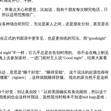
醒来时感觉开心、平静。
 dreams!”，带着点关心和爱意。比如说，我有个朋友每次聊完电话，只
式，所以适用范围很广。
别语。你会在各种场合听到它，无论是家人之间，还是朋友分别，甚至是在
（两个词）在正式的书面语中更常见，也是更传统的写法。而“goodnight”
但“Good night”不一样，它几乎总是在告别时用的。 你不会在晚上刚见
，晚上去参加派对，一进门就对主人说“Good night”，结果大家看
的表达，意思是“睡个好觉”、“睡得安稳”。 这个说法的起源也很有
（tighten），这样就能睡得舒服。 现在的床当然不是这样
bite!” 意思是“睡个好觉，别让臭虫咬！” 以前美国确实有臭虫困扰，所以这个
妈也会这样对我说，虽然我当时根本不知道bed bugs是啥，