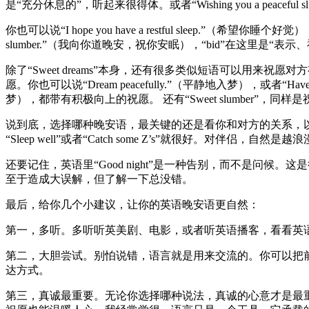
是“充分休息的”，听起来很得体。或者“Wishing you a peaceful
你也可以说“I hope you have a restful sleep.”（希望你睡个好觉
slumber.”（我向你道晚安，祝你安眠），“bid”在这里
除了“Sweet dreams”本身，还有很多类似短语可以用来祝愿对方有
愿。你也可以说“Dream peacefully.”（平静地入梦），或者“Have lo
梦），都带有积极向上的祝愿。 还有“Sweet slumbe
说到底，选择哪种晚安语，最关键的还是看你和对方的关系，以及当时的具体
“Sleep well”或者“Catch some Z’s”就很好。对伴侣，自然是越浪
还要记住，英语里“Good night”是一种告别，而不是
至于造成大误解，但了解一下总没错。
最后，给你几个小建议，让你的英语晚安语更自然：
第一，多听。多听听英美剧、电影，或者听英语播客，看看英
第二，大胆尝试。别怕说错，语言就是用来交流的。你可以把前面学到的
达方式。
第三，真诚最重要。无论你选择哪种说法，真诚的心意才是最