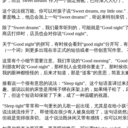
梦，而且“sweet dreams”作为一个固定搭配，已经深入
这个说法很万能。你可以对孩子说“Sweet dreams, my lit
要是晚上，他总会加上一句“Sweet dreams!”，听起来
除了“Sweet dreams”，我们最常听到的，可能就是“Go
商店打烊时，店员也会对你说“Good night”。
关于“Good night”的拼写，有时候会看到“good night”分开
（一个词）则更多出现在非正式的短信或者一些创意写作里。
这里有个小细节需要注意。我们常说的“Good morning”、“Good
到朋友时说“Good night”，那样别人会觉得你要走了。那时候你
我的眼神都怪怪的，后来才知道，那是“送客”的意思，简直太尴尬了
接着说一个很有意思的说法：“Sleep tight”。这个短语
趣。据说以前的床垫是用绳子绑在床架上的，如果绳子松了，床垫
了，但这个短语却保留了下来，成了一种温暖的祝愿。
“Sleep tight”常常和一句更长的儿歌一起出现，尤其是在给小孩子道晚安的
说法就流传开了。 即使现在很少有人被臭虫咬了，这句话依然是
但就是觉得很亲切。 这个说法既休闲又带有感情，你可以对亲