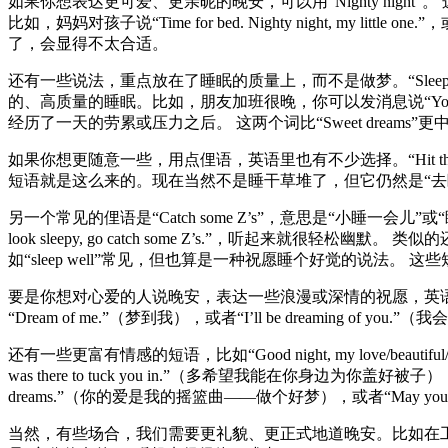
如果你想表达更可爱、更亲昵的晚安，可以用“Nighty ni
比如，妈妈对孩子说“Time for bed. Nighty night, my
了，会显得不太合适。
还有一些说法，重点放在了睡眠的质量上，而不是做梦。“Sleep wel
的、高质量的睡眠。比如，朋友加班很晚，你可以发消息说“You must be 
经历了一天的劳累或压力之后。 这两个词比“Sweet drea
如果你想更随意一些，用点俚语，英语里也有不少选择。“Hit 
短语就是这么来的。现在当然不是睡干草堆了，但它仍然是“去睡觉”的休闲说法。比
另一个常见的俚语是“Catch some Z’s”，意思是“小睡一
look sleepy, go catch some Z’s.”，听起来就很轻松幽默。 
如“sleep well”常见，但也算是一种祝愿睡个好觉的说法
要是你想对心爱的人说晚安，表达一些浪漫或深情的祝愿，英语里也有很多选择。除
“Dream of me.”（梦到我），或者“I’ll be dreaming 
还有一些更富有情感的短语，比如“Good night, my love/be
was there to tuck you in.”（多希望我能在你身边为你盖好被子），或者
dreams.”（你的爱是我的摇篮曲——做个好梦），或者“May your
当然，有些场合，我们需要更礼貌、更正式地道晚安。比如在工作场合，或者