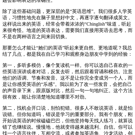
题会影响表达的准确性。
除了这些基础问题，更深层的是“英语思维”。我们很多人学英
语，习惯性地先在脑子里想好中文，再逐字逐句翻译成英文。
这样说出来的英语，经常会带着浓浓的“Chinglish”味道，听起
来很奇怪。地道的英语表达，需要我们直接用英语去思考，而
不是在两种语言之间来回切换。
那要怎么才能让“她们的英语”听起来更自然、更地道呢？我总
结了几点，都是我在自己学习和观察身边朋友中学到的经验：
第一，多听多模仿，像个复读机一样。你可以选自己喜欢的一
些英语演讲或者对话，反复去听，然后跟着背诵和模仿。注意
他们的语调、节奏和发音。这不是让你完全变成另一个人，而
是让你感受英语的“乐感”。我以前为了改一些发音，会把自己
的声音录下来，跟原版对比，然后一句一句地纠正。这个方法
很有效，能让你清楚地知道哪里不对劲。
第二，找机会开口说，别怕犯错。很多人不敢说英语，就是怕
说错。但你知道吗，错误是学习的重要部分。我有个朋友，刚
开始说英语的时候磕磕巴巴，但他坚持每天找人练习，就算说
错了也继续说。慢慢地，他就变得越来越流利、自信。你可以
找一个语言伙伴，互相交流，或者参加英语角、沙龙活动，创