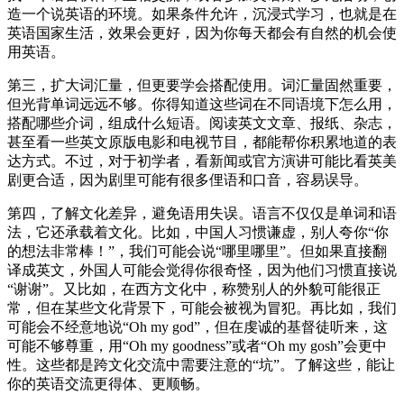
造一个说英语的环境。如果条件允许，沉浸式学习，也就是在
英语国家生活，效果会更好，因为你每天都会有自然的机会使
用英语。
第三，扩大词汇量，但更要学会搭配使用。词汇量固然重要，
但光背单词远远不够。你得知道这些词在不同语境下怎么用，
搭配哪些介词，组成什么短语。阅读英文文章、报纸、杂志，
甚至看一些英文原版电影和电视节目，都能帮你积累地道的表
达方式。不过，对于初学者，看新闻或官方演讲可能比看英美
剧更合适，因为剧里可能有很多俚语和口音，容易误导。
第四，了解文化差异，避免语用失误。语言不仅仅是单词和语
法，它还承载着文化。比如，中国人习惯谦虚，别人夸你“你
的想法非常棒！”，我们可能会说“哪里哪里”。但如果直接翻
译成英文，外国人可能会觉得你很奇怪，因为他们习惯直接说
“谢谢”。又比如，在西方文化中，称赞别人的外貌可能很正
常，但在某些文化背景下，可能会被视为冒犯。再比如，我们
可能会不经意地说“Oh my god”，但在虔诚的基督徒听来，这
可能不够尊重，用“Oh my goodness”或者“Oh my gosh”会更中
性。这些都是跨文化交流中需要注意的“坑”。了解这些，能让
你的英语交流更得体、更顺畅。