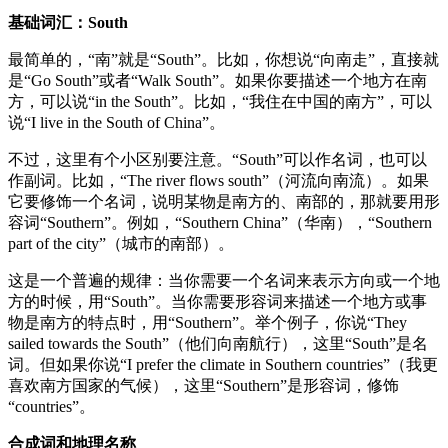
基础词汇：South
最简单的，“南”就是“South”。比如，你想说“向南走”，直接就
是“Go South”或者“Walk South”。如果你要描述一个地方在南
方，可以说“in the South”。比如，“我住在中国的南方”，可以
说“I live in the South of China”。
不过，这里有个小区别要注意。“South”可以作名词，也可以
作副词。比如，“The river flows south”（河流向南流）。如果
它要修饰一个名词，说明某物是南方的、南部的，那就要用形
容词“Southern”。例如，“Southern China”（华南），“Southern
part of the city”（城市的南部）。
这是一个普遍的规律：当你需要一个名词来表示方向或一个地
方的时候，用“South”。当你需要形容词来描述一个地方或事
物是南方的特点时，用“Southern”。举个例子，你说“They
sailed towards the South”（他们向南航行），这里“South”是名
词。但如果你说“I prefer the climate in Southern countries”（我更
喜欢南方国家的气候），这里“Southern”是形容词，修饰
“countries”。
合成词和地理名称