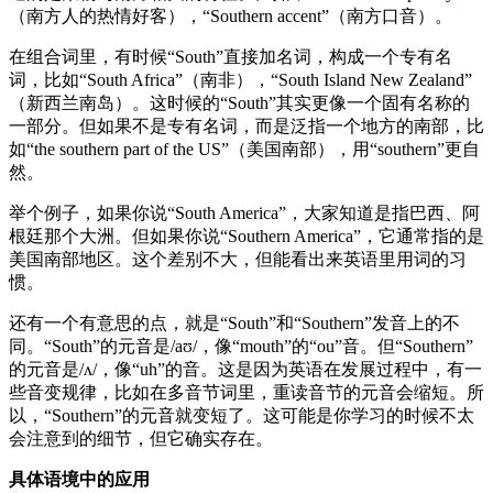
（南方人的热情好客），“Southern accent”（南方口音）。
在组合词里，有时候“South”直接加名词，构成一个专有名
词，比如“South Africa”（南非），“South Island New Zealand”
（新西兰南岛）。这时候的“South”其实更像一个固有名称的
一部分。但如果不是专有名词，而是泛指一个地方的南部，比
如“the southern part of the US”（美国南部），用“southern”更自
然。
举个例子，如果你说“South America”，大家知道是指巴西、阿
根廷那个大洲。但如果你说“Southern America”，它通常指的是
美国南部地区。这个差别不大，但能看出来英语里用词的习
惯。
还有一个有意思的点，就是“South”和“Southern”发音上的不
同。“South”的元音是/aʊ/，像“mouth”的“ou”音。但“Southern”
的元音是/ʌ/，像“uh”的音。这是因为英语在发展过程中，有一
些音变规律，比如在多音节词里，重读音节的元音会缩短。所
以，“Southern”的元音就变短了。这可能是你学习的时候不太
会注意到的细节，但它确实存在。
具体语境中的应用