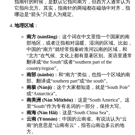
指南针的时候，是默认它指向南方，但西方人通常认为
它指向北方。其实，指南针的两端都在磁场中对齐，指
哪边是“箭头”只是人为规定。
地理区域
：
南方 (nánfāng)
：这个词在中文里指一个国家的南
部地区，或者泛指相对温暖、湿润的区域。比如，
中国的“南方”就经常指秦岭淮河以南的区域，和
“北方”在气候、文化上都有显著区别。英语里通常
翻译成“the South”或者“southern part of the
country/region”。
南部 (nánbù)
：和“南方”类似，也指一个区域的南
部。翻译成“southern part”或“the south”。
南极 (Nánjí)
：这个大家都知道，就是“South Pole”
或“Antarctica”。
南美洲 (Nán Měizhōu)
：这是“South America”。这
里“South”作为专有名词的一部分，保持大写。
南海 (Nán Hǎi)
：这是“South China Sea”。
云南 (Yúnnán)
：中国的云南省。有说法认为“云
南”的意思是“山南有云”，指苍山南边多云的地
方。