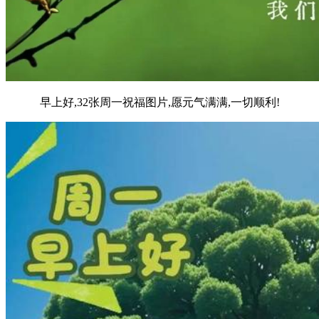
早上好,32张周一祝福图片,愿元气满满,一切顺利!