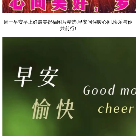
周一早安早上好最美祝福图片精选,早安问候暖心间,快乐与你
共前行!