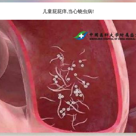
儿童屁屁痒,当心蛲虫病!