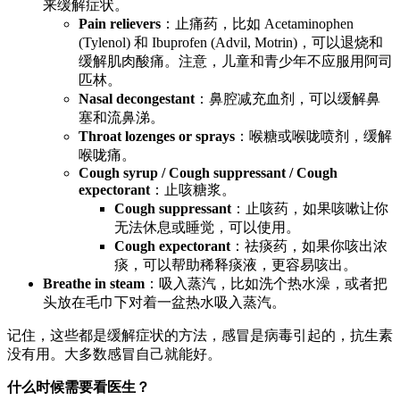
来缓解症状。
Pain relievers
：止痛药，比如 Acetaminophen
(Tylenol) 和 Ibuprofen (Advil, Motrin)，可以退烧和
缓解肌肉酸痛。注意，儿童和青少年不应服用阿司
匹林。
Nasal decongestant
：鼻腔减充血剂，可以缓解鼻
塞和流鼻涕。
Throat lozenges or sprays
：喉糖或喉咙喷剂，缓解
喉咙痛。
Cough syrup / Cough suppressant / Cough
expectorant
：止咳糖浆。
Cough suppressant
：止咳药，如果咳嗽让你
无法休息或睡觉，可以使用。
Cough expectorant
：祛痰药，如果你咳出浓
痰，可以帮助稀释痰液，更容易咳出。
Breathe in steam
：吸入蒸汽，比如洗个热水澡，或者把
头放在毛巾下对着一盆热水吸入蒸汽。
记住，这些都是缓解症状的方法，感冒是病毒引起的，抗生素
没有用。大多数感冒自己就能好。
什么时候需要看医生？