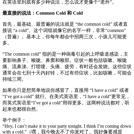
在英语里到底有多少种说法，怎么说才更像个“老外”。
最直接的说法：Common Cold 和 Cold
首先，最基础、最普遍的说法就是 “the common cold” 或者直
接说 “a cold”。这个词组就像它的名字一样，非常“common”
（普遍）。基本上，你每年都会中招两三次，小孩儿可能更
多。
“The common cold” 指的是一种病毒引起的上呼吸道感染，主
要影响鼻子、喉咙、鼻窦和喉部。症状一般包括咳嗽、喉咙
痛、流鼻涕、打喷嚏、头痛、疲劳，有时还会发烧。这些症状
通常会在七到十天内好转，不过有些症状，比如咳嗽，可能会
持续三周。
如果你只是想简单地说你感冒了，直接用 “I have a cold” 或者
“I’ve got a cold” 就行。在美式英语里，“I have a cold”更常见，
而英式英语里“I’ve got a cold”用得更多。这两种说法都对，听
起来也都很自然。
举个例子：
“Hey, I can’t make it to your party tonight. I think I’m coming down
with a cold.”（嘿，我今晚去不了你派对了。我好像要感冒