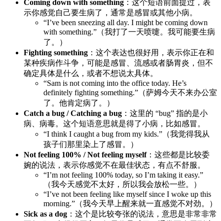
Coming down with something
：这个短语前面提过，表
示你感觉自己要生病了，通常是感冒或其他小病。
“I’ve been sneezing all day. I might be coming down
with something.”（我打了一天喷嚏。我可能要生病
了。）
Fighting something
：这个表达也很好用，表示你正在和
某种疾病作斗争，可能是感冒、流感或者肠胃炎，但不
确定具体是什么，或者不想说太具体。
“Sam is not coming into the office today. He’s
definitely fighting something.”（萨姆今天不来办公室
了。他肯定病了。）
Catch a bug / Catching a bug
：这里的 “bug” 指的是小
病、病毒。这个短语意思就是得了小病，比如感冒。
“I think I caught a bug from my kids.”（我觉得我从
孩子们那里染上了感冒。）
Not feeling 100% / Not feeling myself
：这些都是比较委
婉的说法，表示你感觉不在最佳状态，有点不舒服。
“I’m not feeling 100% today, so I’m taking it easy.”
（我今天感觉不太好，所以我会放松一些。）
“I’ve not been feeling like myself since I woke up this
morning.”（我今天早上醒来就一直感觉不对劲。）
Sick as a dog
：这个是比较夸张的说法，意思是非常非常