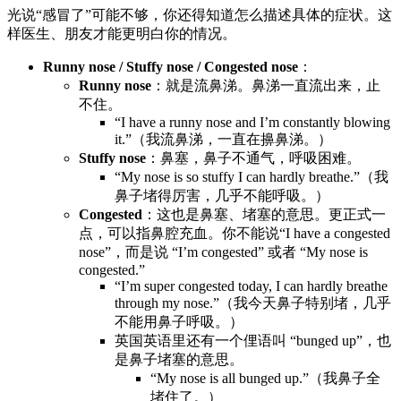
光说“感冒了”可能不够，你还得知道怎么描述具体的症状。这
样医生、朋友才能更明白你的情况。
Runny nose / Stuffy nose / Congested nose
：
Runny nose
：就是流鼻涕。鼻涕一直流出来，止
不住。
“I have a runny nose and I’m constantly blowing
it.”（我流鼻涕，一直在擤鼻涕。）
Stuffy nose
：鼻塞，鼻子不通气，呼吸困难。
“My nose is so stuffy I can hardly breathe.”（我
鼻子堵得厉害，几乎不能呼吸。）
Congested
：这也是鼻塞、堵塞的意思。更正式一
点，可以指鼻腔充血。你不能说“I have a congested
nose”，而是说 “I’m congested” 或者 “My nose is
congested.”
“I’m super congested today, I can hardly breathe
through my nose.”（我今天鼻子特别堵，几乎
不能用鼻子呼吸。）
英国英语里还有一个俚语叫 “bunged up”，也
是鼻子堵塞的意思。
“My nose is all bunged up.”（我鼻子全
堵住了。）