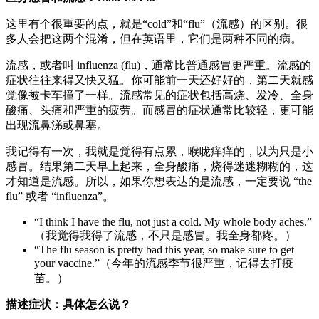
这里有个很重要的点，就是“cold”和“flu”（流感）的区别。很
多人会把这两个混淆，但在英语里，它们是两种不同的病。
流感，或者叫 influenza (flu)，通常比普通感冒更严重。流感的
症状往往来得又快又猛。你可能前一天还好好的，第二天就感
觉像被卡车撞了一样。流感常见的症状包括高烧、发冷、全身
酸痛、头痛和严重的疲劳。而感冒的症状通常比较轻，更可能
出现流鼻涕或鼻塞。
我记得有一次，我就是觉得有点累，喉咙痒痒的，以为只是小
感冒。结果第二天早上起来，全身酸痛，烧得迷迷糊糊的，这
才知道是流感。所以，如果你想表达的是流感，一定要说 “the
flu” 或者 “influenza”。
“I think I have the flu, not just a cold. My whole body aches.”
（我觉得我得了流感，不只是感冒。我全身都疼。）
“The flu season is pretty bad this year, so make sure to get
your vaccine.”（今年的流感季节很严重，记得去打疫
苗。）
描述症状：具体怎么说？