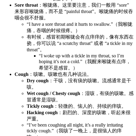
Sore throat
：喉咙痛。这里要注意，我们一般用 “sore”
来形容喉咙痛，而不是 “painful throat”。喉咙痛的时候吞
咽会很不舒服。
“I have a sore throat and it hurts to swallow.”（我喉咙
痛，吞咽的时候很疼。）
有时候，感冒初期喉咙会有点痒痒的，像有东西在
挠，你可以说 “a scratchy throat” 或者 “a tickle in my
throat”。
“I woke up with a tickle in my throat, so I’m
hoping it’s not a cold.”（我醒来喉咙有点痒，
希望不是感冒。）
Cough
：咳嗽。咳嗽也有几种说法。
Dry cough
：干咳，没有痰的咳嗽。流感通常是干
咳。
Wet cough / Chesty cough
：湿咳，有痰的咳嗽。感
冒通常是湿咳。
Tickly cough
：轻微的、恼人的、持续的痒咳。
Hacking cough
：剧烈的、深度的咳嗽，听起来很
严重。
“I’ve been coughing all night, it’s a really irritating
tickly cough.”（我咳了一晚上，是很恼人的痒