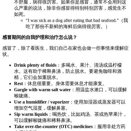
不舒服，病得很厉害。如果你是感冒，通常不会用到这
么严重的说法，除非你感冒得特别特别厉害，感觉生不
如死。
“I was sick as a dog after eating that bad seafood.”（我
吃了那份不新鲜的海鲜后病得很厉害。）
感冒期间的自我护理和治疗怎么说？
感冒了，除了看医生，我们自己在家也会做一些事情来缓解症
状。
Drink plenty of fluids
：多喝水、果汁、清汤或温柠檬
水。这有助于稀释鼻涕，防止脱水。要避免咖啡和酒
精，它们会加重脱水。
Rest
：休息很重要。身体需要休息才能康复。
Gargle with warm salt water
：用温盐水漱口，可以缓解
喉咙痛。
Use a humidifier / vaporizer
：使用加湿器或蒸发器可以
增加空气湿度，缓解鼻塞。
Sip warm liquids
：喝热饮，比如鸡汤、茶或热苹果汁，
可以缓解喉咙痛和稀释鼻涕。
Take over-the-counter (OTC) medicines
：服用非处方药