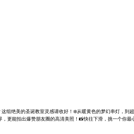
？这组绝美的圣诞教室灵感请收好！❄️从暖黄色的梦幻串灯，到
，更能拍出爆赞朋友圈的高清美照！📸快往下滑，挑一个你最心
。