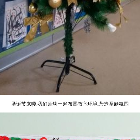
圣诞节来喽,我们师幼一起布置教室环境,营造圣诞氛围