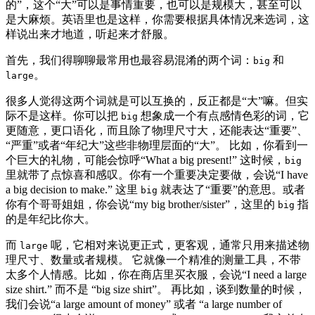
的”，这个“大”可以是事情重要，也可以是规模大，甚至可以
是大麻烦。英语里也是这样，你需要根据具体情况来选词，这
样说出来才地道，听起来才舒服。
首先，我们得聊聊最常用也最容易混淆的两个词：
和
big
。
large
很多人觉得这两个词就是可以互换的，反正都是“大”嘛。但实
际不是这样。你可以把
想象成一个有点感情色彩的词，它
big
更随意，更口语化，而且除了物理尺寸大，还能表达“重要”、
“严重”或者“年纪大”这些非物理层面的“大”。 比如，你看到一
个巨大的礼物，可能会惊呼“What a big present!” 这时候，
big
里就带了点惊喜和感叹。你有一个重要决定要做，会说“I have
a big decision to make.” 这里
就表达了“重要”的意思。或者
big
你有个哥哥姐姐，你会说“my big brother/sister”，这里的
指
big
的是年纪比你大。
而
呢，它相对来说更正式，更客观，通常只用来描述物
large
理尺寸、数量或者规模。 它就像一个精准的测量工具，不带
太多个人情感。比如，你在商店里买衣服，会说“I need a large
size shirt.” 而不是 “big size shirt”。 再比如，谈到数量的时候，
我们会说“a large amount of money” 或者 “a large number of