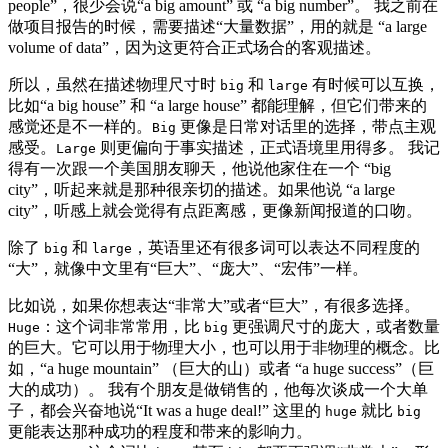
people”，很少会说“a big amount” 或 “a big number”。 我之前在
做项目报告的时候，需要描述“大量数据”，用的就是 “a large
volume of data”，因为这更符合正式场合的客观描述。
所以，虽然在描述物理尺寸时
和
有时候可以互换，
big
large
比如“a big house” 和 “a large house” 都能理解，但它们带来的
感觉还是不一样的。
更像是日常对话里的选择，带点主观
Big
感受。
则更偏向于事实描述，正式语境里用得多。 我记
Large
得有一次跟一个美国朋友聊天，他说他家住在一个 “big
city”，听起来就是那种很亲切的描述。如果他说 “a large
city”，听感上就会觉得有点距离感，更像新闻报道的口吻。
除了
和
，英语里还有很多词可以表达不同程度的
big
large
“大”，就像中文里有“巨大”、“庞大”、“宏伟”一样。
比如说，如果你想表达“非常大”或者“巨大”，有很多选择。
：这个词非常常用，比
更强调尺寸的庞大，或者数量
Huge
big
的巨大。它可以用于物理大小，也可以用于非物理的概念。比
如，“a huge mountain” （巨大的山）或者 “a huge success”（巨
大的成功）。 我有个朋友是做销售的，他每次谈成一个大单
子，都会兴奋地说“It was a huge deal!” 这里的
就比
huge
big
更能表达那种成功的程度和带来的影响力。