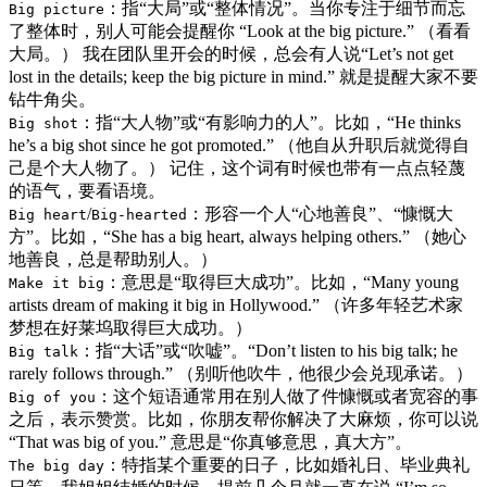
：指“大局”或“整体情况”。当你专注于细节而忘
Big picture
了整体时，别人可能会提醒你 “Look at the big picture.” （看看
大局。） 我在团队里开会的时候，总会有人说“Let’s not get
lost in the details; keep the big picture in mind.” 就是提醒大家不要
钻牛角尖。
：指“大人物”或“有影响力的人”。比如，“He thinks
Big shot
he’s a big shot since he got promoted.” （他自从升职后就觉得自
己是个大人物了。） 记住，这个词有时候也带有一点点轻蔑
的语气，要看语境。
/
：形容一个人“心地善良”、“慷慨大
Big heart
Big-hearted
方”。比如，“She has a big heart, always helping others.” （她心
地善良，总是帮助别人。）
：意思是“取得巨大成功”。比如，“Many young
Make it big
artists dream of making it big in Hollywood.” （许多年轻艺术家
梦想在好莱坞取得巨大成功。）
：指“大话”或“吹嘘”。“Don’t listen to his big talk; he
Big talk
rarely follows through.” （别听他吹牛，他很少会兑现承诺。）
：这个短语通常用在别人做了件慷慨或者宽容的事
Big of you
之后，表示赞赏。比如，你朋友帮你解决了大麻烦，你可以说
“That was big of you.” 意思是“你真够意思，真大方”。
：特指某个重要的日子，比如婚礼日、毕业典礼
The big day