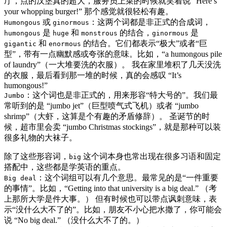
厅，点的汉堡真的超大，服务员上菜的时候就笑着说 “Here’s
your whopping burger!” 那个感觉就很轻松有趣。
或
：这两个词都是非正式的合成词，
Humongous
ginormous
是
和
的结合，
是
humongous
huge
monstrous
ginormous
和
的结合。它们都表示“极大”或者“巨
gigantic
enormous
型”，带有一点幽默感或夸张的意味。比如，“a humongous pile
of laundry”（一大堆要洗的衣服）。 我在家里堆积了几天没洗
的衣服，最后看到那一堆的时候，真的会感叹 “It’s
humongous!”
：这个词也是非正式的，用来形容“特大号的”。我们最
Jumbo
常听到的是 “jumbo jet”（巨型喷气式飞机）或者 “jumbo
shrimp”（大虾，这算是个有趣的矛盾修辞）。 圣诞节的时
候，超市里会卖 “jumbo Christmas stockings”，就是那种可以装
很多礼物的大袜子。
除了这些形容词，
这个词本身也常出现在很多习语和固定
big
搭配中，这些都是学英语的重点。
：这个词组可以有几个意思。最常见的是“一件重要
Big deal
的事情”。比如，“Getting into that university is a big deal.” （考
上那所大学是件大事。） 但有时候也可以带点讽刺意味，表
示“没什么大不了的”。比如，朋友不小心把水撒了，你可能会
说 “No big deal.” （没什么大不了的。）