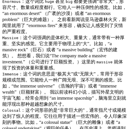
：这个词比
甚至
都要更强调“非常大”，形
Enormous
huge
big
容尺寸、数量或程度都行。它给人一种压倒性的感觉。比如，
“an enormous desert” （广袤的沙漠）或者 “an enormous
problem”（巨大的难题）。 之前看新闻说亚马逊森林火灾，新
闻里就用了 “enormous fires” 来形容，确实让人感受到了灾情
的严重程度。
：这个词强调的是体积大、重量大，通常带有一种厚
Massive
重、坚实的感觉。它主要用于物理上的“大”。比如，“a
massive rock”（巨石）或者 “a massive building”（宏伟的建
筑）。 想想看，我们说“The company made a massive
investment.” （公司进行了巨额投资。）这里的
就体
massive
现了投资的体量和重量感。
：这个词的意思是“极其大”或“无限大”，常用于形容
Immense
规模或范围。它能给人一种广阔无垠、深不可测的感觉。比
如，“the immense universe” （浩瀚的宇宙）或者 “immense
wealth”（巨额财富）。 我以前读科幻小说，描写外星文明的
宇宙飞船，经常会用到 “an immense spaceship”，脑海里立刻就
能浮现出那种超越想象的尺寸。
：这个词形容的是“非常巨大的”，通常指尺寸或规模
Colossal
达到了惊人的程度。它往往用于描述一些宏伟的、令人印象深
刻的事物。比如，“a colossal statue” （巨大的雕像）或者 “a
colossal undertaking”（艰巨的任务）。 在历史课上，老师讲到