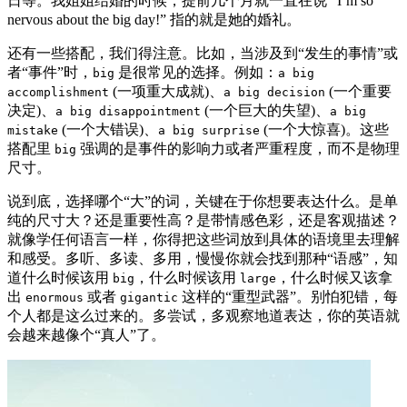
日等。我姐姐结婚的时候，提前几个月就一直在说 “I’m so
nervous about the big day!” 指的就是她的婚礼。
还有一些搭配，我们得注意。比如，当涉及到“发生的事情”或
者“事件”时，
是很常见的选择。例如：
big
a big
(一项重大成就)、
(一个重要
accomplishment
a big decision
决定)、
(一个巨大的失望)、
a big disappointment
a big
(一个大错误)、
(一个大惊喜)。这些
mistake
a big surprise
搭配里
强调的是事件的影响力或者严重程度，而不是物理
big
尺寸。
说到底，选择哪个“大”的词，关键在于你想要表达什么。是单
纯的尺寸大？还是重要性高？是带情感色彩，还是客观描述？
就像学任何语言一样，你得把这些词放到具体的语境里去理解
和感受。多听、多读、多用，慢慢你就会找到那种“语感”，知
道什么时候该用
，什么时候该用
，什么时候又该拿
big
large
出
或者
这样的“重型武器”。别怕犯错，每
enormous
gigantic
个人都是这么过来的。多尝试，多观察地道表达，你的英语就
会越来越像个“真人”了。