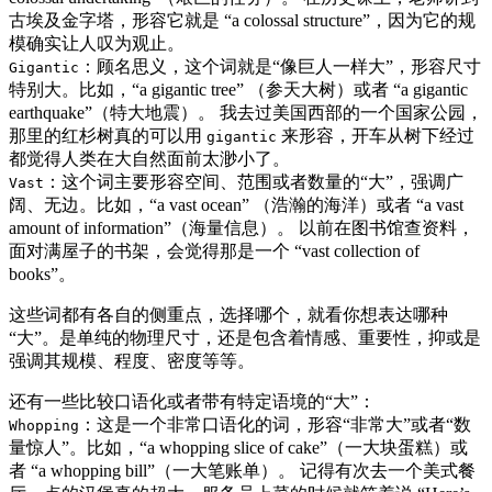
古埃及金字塔，形容它就是 “a colossal structure”，因为它的规
模确实让人叹为观止。
：顾名思义，这个词就是“像巨人一样大”，形容尺寸
Gigantic
特别大。比如，“a gigantic tree” （参天大树）或者 “a gigantic
earthquake”（特大地震）。 我去过美国西部的一个国家公园，
那里的红杉树真的可以用
来形容，开车从树下经过
gigantic
都觉得人类在大自然面前太渺小了。
：这个词主要形容空间、范围或者数量的“大”，强调广
Vast
阔、无边。比如，“a vast ocean” （浩瀚的海洋）或者 “a vast
amount of information”（海量信息）。 以前在图书馆查资料，
面对满屋子的书架，会觉得那是一个 “vast collection of
books”。
这些词都有各自的侧重点，选择哪个，就看你想表达哪种
“大”。是单纯的物理尺寸，还是包含着情感、重要性，抑或是
强调其规模、程度、密度等等。
还有一些比较口语化或者带有特定语境的“大”：
：这是一个非常口语化的词，形容“非常大”或者“数
Whopping
量惊人”。比如，“a whopping slice of cake”（一大块蛋糕）或
者 “a whopping bill”（一大笔账单）。 记得有次去一个美式餐