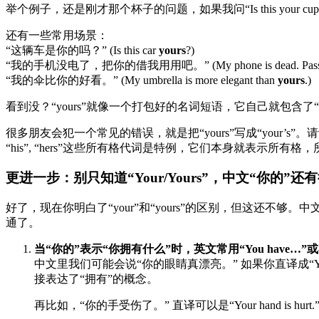
举个例子，还是刚才那个杯子的问题，如果我问“Is this your cup
还有一些常用场景：
“这辆车是你的吗？” (Is this car
yours
?)
“我的手机没电了，把你的借我用用吧。” (My phone is dead. Pas
“我的伞比你的好看。” (My umbrella is more elegant than
yours
.)
看到没？“yours”就像一个打包好的名词短语，它自己就包含了
很多朋友会犯一个常见的错误，就是把“yours”写成“your’s”。
“his”, “hers”这些所有格代词是特例，它们本身就表示所有
更进一步：别只知道“Your/Yours”，中文“你的”还
好了，现在你明白了“your”和“yours”的区别，但这还不够
通了。
当“你的”表示“你拥有什么”时，英文常用“You have…”或
中文里我们可能会说“你的眼睛真漂亮。” 如果你直译成“Your 
接表达了“拥有”的概念。
再比如，“你的手受伤了。” 直译可以是“Your hand is hurt