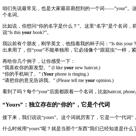
咱们先说最常见，也是大家最容易想到的一个词——”your”。
个名词。
比如说，你想问“你的名字是什么？”。这里“名字”是个名词，前面加
说“Is this
your
book?”。
我以前有个朋友，刚学英文，他指着我的杯子问：“Is this you
出来用了，但“your”不能单独用，它必须像个“跟屁虫”一样
再给你几个例子，让你感受一下：
“我喜欢你的新发型。” (I like
your
new haircut.)
“你的手机响了。” (
Your
phone is ringing.)
“请把你的意见告诉我。” (Please tell me
your
opinion.)
看到了吗？每个“your”后面都跟着一个名词，比如haircut, ph
“Yours”：独立存在的“你的”，它是个代词
接下来，我们说说“yours”。这个词就厉害了，它是一个“代
什么时候用“yours”呢？就是当那个“东西”我们已经知道是