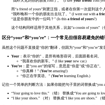
“我昨天见到你的朋友Tom了。” (I saw
your friend
Tom yest
而“a friend of yours”则更泛指，或者在你第一次
“我昨晚和一个你的朋友出去玩了。” (I went out with
a fri
“这是你朋友中的一位吗？” (Is this
a friend of yours
?)
这个结构同样适用于其他关系，比如“a cousin of your
区分“your”和“you’re”：一个常见但很容易避免的
虽然这个问题不直接是“你的”翻译，但因为“your”和“yo
Your
：表示“你的”，是所有格形容词，后面跟着名词。
“我喜欢你的新车。” (I like
your
new car.)
You’re
：是“you are”的缩写，意思是“你是”或“你正在”。
“你真棒！” (
You’re
amazing!)
“你正在学英语。” (
You’re
learning English.)
记住一个简单的判断方法：如果你能把句子里的词替换成“you are”
“Your going to love this.” （错） 替换成“You are going to l
“I like your shoes.” （对） 替换成“I like you are shoe