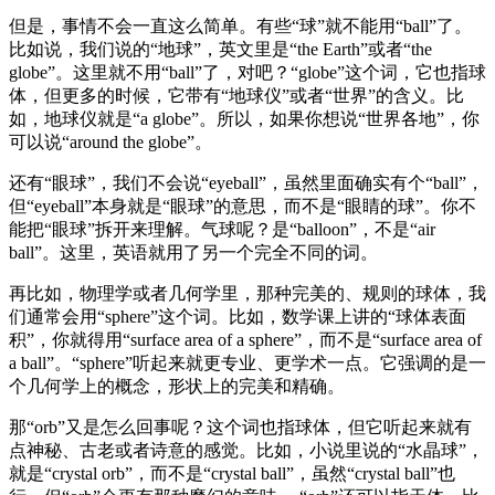
但是，事情不会一直这么简单。有些“球”就不能用“ball”了。
比如说，我们说的“地球”，英文里是“the Earth”或者“the
globe”。这里就不用“ball”了，对吧？“globe”这个词，它也指球
体，但更多的时候，它带有“地球仪”或者“世界”的含义。比
如，地球仪就是“a globe”。所以，如果你想说“世界各地”，你
可以说“around the globe”。
还有“眼球”，我们不会说“eyeball”，虽然里面确实有个“ball”，
但“eyeball”本身就是“眼球”的意思，而不是“眼睛的球”。你不
能把“眼球”拆开来理解。气球呢？是“balloon”，不是“air
ball”。这里，英语就用了另一个完全不同的词。
再比如，物理学或者几何学里，那种完美的、规则的球体，我
们通常会用“sphere”这个词。比如，数学课上讲的“球体表面
积”，你就得用“surface area of a sphere”，而不是“surface area of
a ball”。“sphere”听起来就更专业、更学术一点。它强调的是一
个几何学上的概念，形状上的完美和精确。
那“orb”又是怎么回事呢？这个词也指球体，但它听起来就有
点神秘、古老或者诗意的感觉。比如，小说里说的“水晶球”，
就是“crystal orb”，而不是“crystal ball”，虽然“crystal ball”也