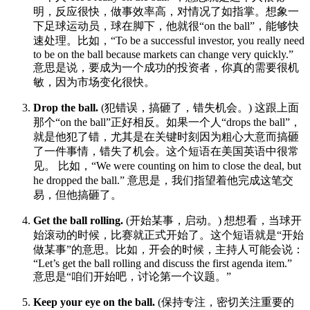
明，反应很快，做事效率高，对情况了如指掌。想象一
下足球运动员，球在脚下，他就很“on the ball”，能够快
速处理。比如，“To be a successful investor, you really need
to be on the ball because markets can change very quickly.”
意思是说，要成为一个成功的投资者，你真的需要很机
敏，因为市场变化很快。
Drop the ball.
(犯错误，搞砸了，错失机会。) 这跟上面
那个“on the ball”正好相反。如果一个人“drops the ball”，
就是他犯了错，尤其是在关键时刻因为粗心大意而搞砸
了一件事情，错失了机会。这个短语在美国英语中很常
见。 比如，“We were counting on him to close the deal, but
he dropped the ball.” 意思是，我们指望着他完成这笔交
易，但他搞砸了。
Get the ball rolling.
(开始某事，启动。) 想想看，当球开
始滚动的时候，比赛就正式开始了。这个短语就是“开始
做某事”的意思。比如，开会的时候，主持人可能会说：
“Let’s get the ball rolling and discuss the first agenda item.”
意思是“咱们开始吧，讨论第一个议题。”
Keep your eye on the ball.
(保持专注，密切关注重要的