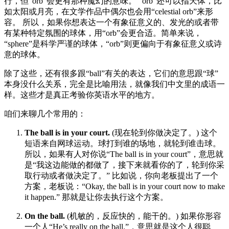
行，但“orb”会更有那种魔幻的意味。 “orb”还可以指天体，比
如太阳或月亮，在文学作品中偶尔也会用“celestial orb”来形
容。 所以，如果你想表达一个有象征意义的、发光的或者带
有某种特定氛围的球体，用“orb”会更合适。简单来说，
“sphere”是科学严谨的球体，“orb”则更偏向于有象征意义或诗
意的球体。
除了这些，还有很多跟“ball”有关的表达，它们的意思跟“球”
本身没什么关系，完全是比喻用法，就像我们中文里的成语一
样。这些才是真正考验你英语水平的地方。
咱们来聊几个常用的：
The ball is in your court.
(现在轮到你做决定了。) 这个
短语来自网球运动。球打到谁的场地，就轮到谁击球。
所以，如果有人对你说“The ball is in your court”，意思就
是“我这边能做的都做了，接下来就看你的了，轮到你采
取行动或者做决定了。” 比如说，你向老板提出了一个
方案，老板说：“Okay, the ball is in your court now to make
it happen.” 那就是让你去执行这个方案。
On the ball.
(机敏的，反应快的，能干的。) 如果你形容
一个人“He’s really on the ball.”，意思就是这个人很聪