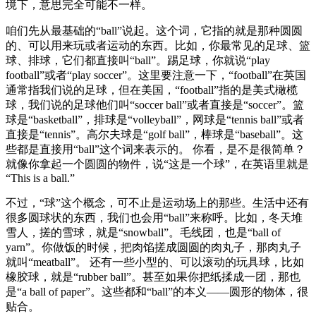
境下，意思完全可能不一样。
咱们先从最基础的“ball”说起。这个词，它指的就是那种圆圆
的、可以用来玩或者运动的东西。比如，你最常见的足球、篮
球、排球，它们都直接叫“ball”。踢足球，你就说“play
football”或者“play soccer”。这里要注意一下，“football”在英国
通常指我们说的足球，但在美国，“football”指的是美式橄榄
球，我们说的足球他们叫“soccer ball”或者直接是“soccer”。篮
球是“basketball”，排球是“volleyball”，网球是“tennis ball”或者
直接是“tennis”。高尔夫球是“golf ball”，棒球是“baseball”。这
些都是直接用“ball”这个词来表示的。 你看，是不是很简单？
就像你拿起一个圆圆的物件，说“这是一个球”，在英语里就是
“This is a ball.”
不过，“球”这个概念，可不止是运动场上的那些。生活中还有
很多圆球状的东西，我们也会用“ball”来称呼。比如，冬天堆
雪人，搓的雪球，就是“snowball”。毛线团，也是“ball of
yarn”。你做饭的时候，把肉馅搓成圆圆的肉丸子，那肉丸子
就叫“meatball”。 还有一些小型的、可以滚动的玩具球，比如
橡胶球，就是“rubber ball”。甚至如果你把纸揉成一团，那也
是“a ball of paper”。这些都和“ball”的本义——圆形的物体，很
贴合。