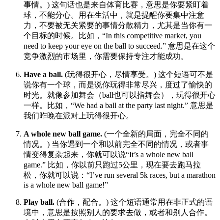
事情。) 这句话也是来自体育比赛，意思是你要紧盯着
球，不能分心。用在生活中，就是提醒你要集中注意
力，不要被无关紧要的事情分散精力，尤其是当你有一
个目标的时候。比如，“In this competitive market, you
need to keep your eye on the ball to succeed.” 意思是在这个
竞争激烈的市场里，你需要保持专注才能成功。
Have a ball.
(玩得很开心，尽情享受。) 这个短语可不是
说你有一个球，而是说你玩得非常尽兴，度过了愉快的
时光。就像参加舞会（ball也可以指舞会），玩得很开心
一样。比如，“We had a ball at the party last night.” 意思是
我们昨晚在派对上玩得很开心。
A whole new ball game.
(一个全新的局面，完全不同的
情况。) 当你遇到一个和以前完全不同的情况，或者事
情变得复杂起来，你就可以说“It’s a whole new ball
game.” 比如，你以前只跑过5公里，现在要去跑马拉
松，你就可以说：“I’ve run several 5k races, but a marathon
is a whole new ball game!”
Play ball.
(合作，配合。) 这个短语通常用在非正式的语
境中，意思是按照别人的要求去做，或者和别人合作。