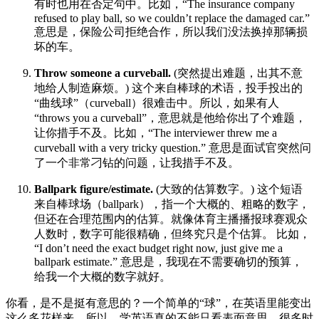
有时也用在否定句中。比如，“The insurance company
refused to play ball, so we couldn’t replace the damaged car.”
意思是，保险公司拒绝合作，所以我们没法换掉那辆损
坏的车。
Throw someone a curveball.
(突然提出难题，出其不意
地给人制造麻烦。) 这个来自棒球的术语，投手投出的
“曲线球”（curveball）很难击中。所以，如果有人
“throws you a curveball”，意思就是他给你出了个难题，
让你措手不及。比如，“The interviewer threw me a
curveball with a very tricky question.” 意思是面试官突然问
了一个非常刁钻的问题，让我措手不及。
Ballpark figure/estimate.
(大致的估算数字。) 这个短语
来自棒球场（ballpark），指一个大概的、粗略的数字，
但还在合理范围内的估算。就像体育主播播报球赛观众
人数时，数字可能很精确，但终究只是个估算。 比如，
“I don’t need the exact budget right now, just give me a
ballpark estimate.” 意思是，我现在不需要确切的预算，
给我一个大概的数字就好。
你看，是不是挺有意思的？一个简单的“球”，在英语里能变出
这么多花样来。所以，学英语真的不能只看表面意思，很多时