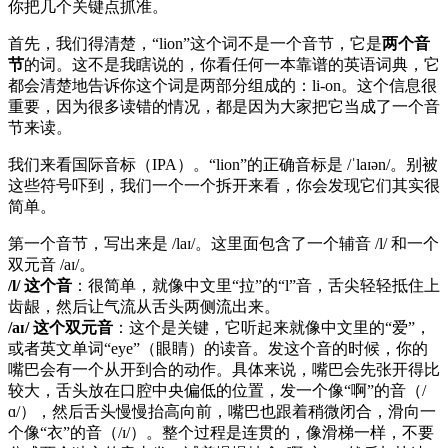
你把几个关键点抓准。
首先，我们得清楚，“lion”这个词不是一个音节，它是
两个音
节
的词。这不是我瞎说的，你看任何一本靠谱的英语词典，它
都会清楚地告诉你这个词是两部分组成的：li-on。这个信息很
重要，因为很多读错的情况，都是因为大家把它当成了一个音
节来读。
我们来看国际音标（IPA）。“lion”的正确音标是 /ˈlaɪən/。别被
这些符号吓到，我们一个一个拆开来看，你会发现它们其实很
简单。
第一个音节，写出来是 /laɪ/。这里面包含了一个辅音 /l/ 和一个
双元音 /aɪ/。
/l/ 这个音
：很简单，就像中文里“拉”的“l”音，舌尖轻轻抵住上
齿龈，然后让气流从舌头两侧流出来。
/aɪ/ 这个双元音
：这个是关键，它听起来就像中文里的“爱”，
或者英文单词“eye”（眼睛）的读音。发这个音的时候，你的
嘴巴会有一个从开到合的动作。具体来说，嘴巴会先张开得比
较大，舌头放在口腔中央偏低的位置，发一个像“啊”的音（/
ɑ/），然后舌头慢慢抬高向前，嘴巴也跟着稍微闭合，滑向一
个像“衣”的音（/ɪ/）。整个过程是连贯的，像滑梯一样，不要