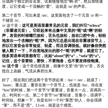
分成两个独立的音去发。试着慢慢地念“啊-衣”，然后加快速
度，让它变成一个流畅的“爱”。这就是 /aɪ/ 的声音。
第二个音节，写出来是 /ən/。这里面包含了一个元音 /ə/ 和一
个辅音 /n/。
/ə/ 这个音
：这可是英语里最常见的元音，我们叫它“schwa”
（非重读元音）。它听起来有点像中文里的“呃”或“啊”的轻
声，发音的时候嘴巴放松，舌头也放松，放在口腔中央，轻轻
地发出一个含糊的“呃”声。因为它总是出现在非重读音节上，
所以它发音会非常短促、轻柔，而且音调很低。就好像你突然
被人戳了一下，不自觉地发出的那个“呃”的声音，就是它了。
很多英语单词里都有它，比如“about”的“a”，“sofa”的“a”。
记住，这个音要轻，要快，不要拖沓，也不要发得很饱满。
/n/ 这个音
：这个音也很直接，就像中文里“你”的“n”音，舌尖
抵住上齿龈，气流从鼻腔出来。
好了，现在我们把这两个音节拼起来：/laɪ/ + /ən/，就成了 /
ˈlaɪən/。重点是，重音在第一个音节上，也就是 /laɪ/。你在发
“lion”的时候，第一个音节“li”要重读，音量大一点，语调高一
点，时间长一点。第二个音节“on”要轻读，音量小，语调平，
时间短。想象一下，你是在叫一个叫“莱恩”的人，你会强调
“莱”，而不是“恩”。LI-on，就是这个感觉。