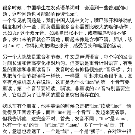
很多时候，中国学生在发英语单词时，会遇到一些普遍的问
题，这些问题也可能影响你读“lion”。
一个常见的问题是，我们中国人说中文时，嘴巴张开和移动的
幅度相对小一些，而英语里很多音都需要比较大的嘴部动作，
比如 /aɪ/ 这个双元音。如果嘴巴张不开，或者嘴唇动得不够
多，发出来的音就会不清楚，听起来像是含糊不清。所以，练
习 /aɪ/ 时，你得刻意把嘴巴张开，感受舌头和嘴唇的运动。
另一个大挑战是重音和节奏。中文是声调语言，每个字的发音
时间长短和音高变化相对均匀。但英语是重音计时语言，有明
显的重读和非重读音节，发音时会有抑扬顿挫的“音乐感”。如
果把每个音节都读得一样长、一样重，听起来就会很平坦，甚
至有点像机器人在说话。这正是为什么“lion”的第一个音节要
重读，第二个音节要轻读、弱读。非重读的 /ə/ 音特别需要注
意，它就是为了让单词的重音更突出而存在的。
我以前有个朋友，他学英语的时候总是把“lion”读成“line”。他
觉得反正音差不多，而且“line”是一个音节，发起来更省事。
但我告诉他，这完全不对。首先，发音不同，“line”是 /laɪn/，
只有一个 /n/ 的音，而“lion”是 /ˈlaɪən/，多了一个 /ə/ 音。其
次，意思也差远了，一个是“线”，一个是“狮子”，在对话中很