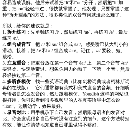
容易造成误解。他后来试着把“li”和“on”分开，然后把“li”加
重，把“on”轻轻带过，很快就掌握了。他发现，只要掌握了这
种“拆开重组”的方法，很多类似的双音节词就没那么难了。
所以，给你的建议就是：
1.
拆开练习
：先单独练习 /l/，然后练习 /aɪ/，再练习 /ə/，最后
练习 /n/。
2.
组合成音节
：把 /l/ 和 /aɪ/ 组合成 /laɪ/。感受嘴巴从大到小的
滑动。接着，把 /ə/ 和 /n/ 组合成 /ən/。记住， /ə/ 要轻、短、
放松。
3.
注意重音
：把重音放在第一个音节 /laɪ/ 上，第二个音节 /ən/
要轻柔、快速地带过。想象你用力的敲了一下第一个音，然后
轻轻拂过第二个音。
4.
多听多模仿
：找一些英语词典（比如剑桥词典或者柯林斯词
典的在线版），它们通常都有英式和美式发音的音频。仔细听
母语者是怎么发音的，然后跟着模仿。Youglish 这样的网站也
很好用，你可以看到很多视频里的人在真实语境中怎么说
“lion”。边听边学，效果最好。
5.
录音对比
：用手机录下自己发音，然后跟母语者的发音对
比。你会发现很多自己平时没有注意到的细节。这个方法特别
有效，能让你清楚地知道自己哪里做得不够好。