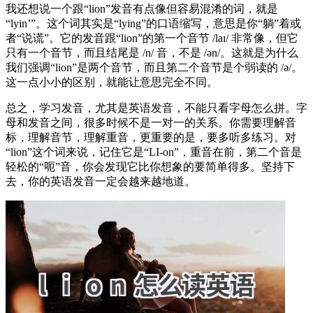
我还想说一个跟“lion”发音有点像但容易混淆的词，就是
“lyin’”。这个词其实是“lying”的口语缩写，意思是你“躺”着或
者“说谎”。它的发音跟“lion”的第一个音节 /laɪ/ 非常像，但它
只有一个音节，而且结尾是 /n/ 音，不是 /ən/。这就是为什么
我们强调“lion”是两个音节，而且第二个音节是个弱读的 /ə/。
这一点小小的区别，就能让意思完全不同。
总之，学习发音，尤其是英语发音，不能只看字母怎么拼。字
母和发音之间，很多时候不是一对一的关系。你需要理解音
标，理解音节，理解重音，更重要的是，要多听多练习。对
“lion”这个词来说，记住它是“LI-on”，重音在前，第二个音是
轻松的“呃”音，你会发现它比你想象的要简单得多。坚持下
去，你的英语发音一定会越来越地道。