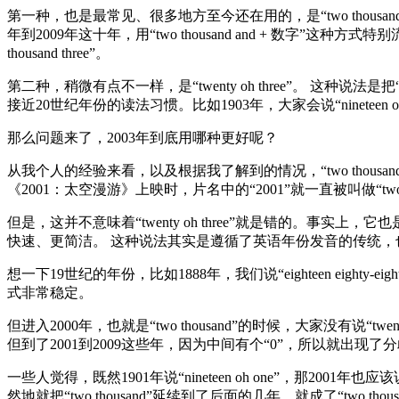
第一种，也是最常见、很多地方至今还在用的，是“two thousand t
年到2009年这十年，用“two thousand and + 数字”这种方式
thousand three”。
第二种，稍微有点不一样，是“twenty oh three”。 这种说法是
接近20世纪年份的读法习惯。比如1903年，大家会说“nineteen oh thre
那么问题来了，2003年到底用哪种更好呢？
从我个人的经验来看，以及根据我了解到的情况，“two thousa
《2001：太空漫游》上映时，片名中的“2001”就一直被叫做“two tho
但是，这并不意味着“twenty oh three”就是错的。事实上
快速、更简洁。 这种说法其实是遵循了英语年份发音的传统
想一下19世纪的年份，比如1888年，我们说“eighteen eighty-eight”
式非常稳定。
但进入2000年，也就是“two thousand”的时候，大家没有说“twe
但到了2001到2009这些年，因为中间有个“0”，所以就出现了
一些人觉得，既然1901年说“nineteen oh one”，那2001年
然地就把“two thousand”延续到了后面的几年，就成了“two thousand on