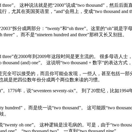
hree”。 这种说法就是把“2000”说成“two thousand”，然
特别流行，尤其在英国英语里，“and”会用上，变成“two thousand an
把“2003”拆分成两部分：“twenty”和“oh three”。这里的“
e”， 而不是“nineteen hundred and three”那样又长又别扭。
nd three”在2000年到2009年这段时间是更主流的。 很
usand (and) one”。 这说明“two thousand + 数字”
，它也是完全可以接受的，而且你可能会发现，一些人，甚至包括一部分母语人
，也就是把四位数年份分成两个两位数来读的习惯。
。1776年，说“seventeen seventy-six”。 到了20世纪，比如1994
nty hundred”， 而是统一说“two thousand”。 这可能跟“
分歧。
也应该说“twenty oh one”。 这种逻辑是没毛病的。可是，由于“tw
e”、“two thousand two”，一直到“two thousand nine”。