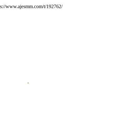
.ajesmm.com/t/192762/