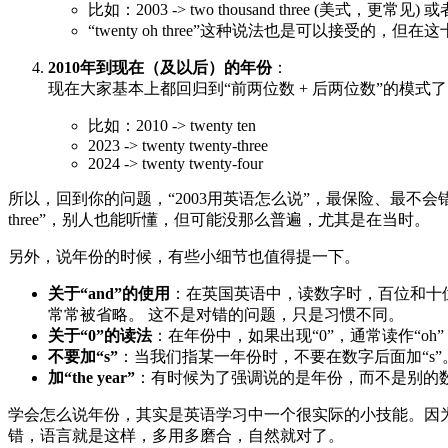
比如：2003 -> two thousand three (美式，更常见) 或者
“twenty oh three”这种说法也是可以接受的，
2010年到现在（及以后）的年份
：
现在大家基本上都回归到“前两位数 + 后两位数”的模式
比如：2010 -> twenty ten
2023 -> twenty twenty-three
2024 -> twenty twenty-four
所以，回到你的问题，“2003用英语怎么说”，最保险、最不会错的说法就是“two
three”，别人也能听懂，但可能没那么普遍，尤其是在当时。
另外，说年份的时候，有些小细节也值得提一下。
关于“and”的使用
：在英国英语中，读数字时，百位和十位之间经常会加“
常常被省略。 这不是对错的问题，只是习惯不同。
关于“0”的读法
：在年份中，如果出现“0”，通常读作“oh”（像
不要加“s”
：当我们指某一年份时，不要在数字后面加“s”。比如“ni
加“the year”
：有时候为了强调说的是年份，而不是别的数字，你可
学会怎么说年份，其实是英语学习中一个很实际的小技能。因
错，语言就是这样，多用多磨合，自然就对了。