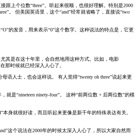
后后面直接跟上个位数“three”。听起来很顺，也很好理解。特别是2000
d three”。 但美国英语里，这个“and”经常就省略了，直接说“two
oh”就是字母“O”的发音，用来表示“0”这个数字。这种说法的特点是，它更
多母语人士，尤其是在这十年里，会自然地用这种方式。比如，电影
的表达方式，在那时候就已经深入人心了。
士，也会这样说。 有人觉得“twenty oh three”说起来更
年，就是“nineteen ninety-four”。 这种“前两位数 + 后两位数”的模
two thousand”本身就很好读，而且听起来更像是新千年的特殊表达有关。
o thousand”这个说法在2000年的时候太深入人心了，所以大家自然而