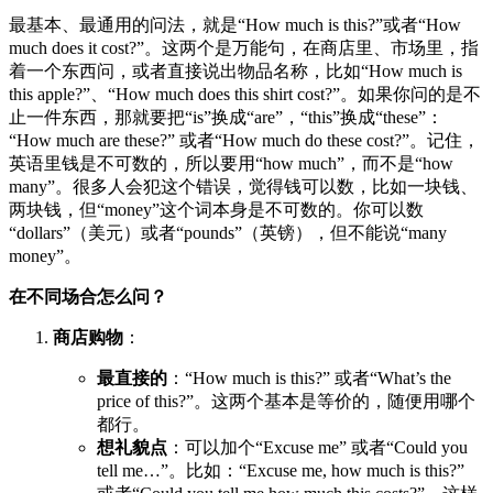
最基本、最通用的问法，就是“How much is this?”或者“How
much does it cost?”。这两个是万能句，在商店里、市场里，指
着一个东西问，或者直接说出物品名称，比如“How much is
this apple?”、“How much does this shirt cost?”。如果你问的是不
止一件东西，那就要把“is”换成“are”，“this”换成“these”：
“How much are these?” 或者“How much do these cost?”。记住，
英语里钱是不可数的，所以要用“how much”，而不是“how
many”。很多人会犯这个错误，觉得钱可以数，比如一块钱、
两块钱，但“money”这个词本身是不可数的。你可以数
“dollars”（美元）或者“pounds”（英镑），但不能说“many
money”。
在不同场合怎么问？
商店购物
：
最直接的
：“How much is this?” 或者“What’s the
price of this?”。这两个基本是等价的，随便用哪个
都行。
想礼貌点
：可以加个“Excuse me” 或者“Could you
tell me…”。比如：“Excuse me, how much is this?”