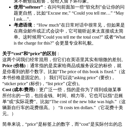
来不耐烦或粗鲁，会给人留下坏印象。
使用“softener”
：在问句前面加一些“软化剂”会让你的问
题更自然，比如“Excuse me,” “Could you tell me…” “May
I ask…”。
考虑语境
：“How much”在日常对话中很常见，但如果是
在商业邮件或正式会议中，它可能听起来太直接或太简
单。这时候用“Could you tell me the total cost?” 或者“What
is the charge for this?” 会更显专业和礼貌。
关于“cost”和“price”的区别
：
这两个词我们经常混用，但它们在英语里其实有细微的差别。
Price (价格)
：通常指的是卖家给商品或服务设定的标价，就
是你看到的那个数字。比如“The price of this book is fixed.”（这
本书价格是固定的。） 我们可以说“asking price” (要价)，
“sticker price” (标价)，“list price” (定价)。
Cost (成本/费用)
：更广泛一些，指的是你为了得到或做某事
所付出的一切，包括金钱、时间、精力等。它也可以指“总账
单”或“实际花费”。比如“The cost of the new bike was high.”（这
辆新自行车的花费很高。） “It costs ten dollars.”（它花费十美
元。）
简单来说，“price”是标签上的数字，而“cost”是实际付出的总