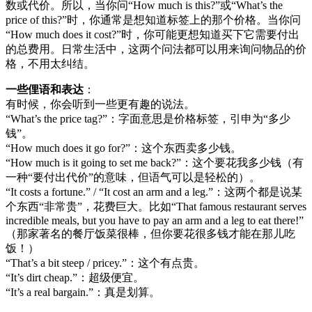
数或代价。所以，当你问“How much is this?”或“What’s the
price of this?”时，你通常是想知道标签上的那个价格。当你问
“How much does it cost?”时，你可能更想知道买下它需要付出
的总费用。日常生活中，这两个问法都可以用来询问物品的价
格，不用太纠结。
一些俚语和表达
：
有时候，你会听到一些更有趣的说法。
“What’s the price tag?”：字面意思是价格标签，引申为“多少
钱”。
“How much does it go for?”：这个东西卖多少钱。
“How much is it going to set me back?”：这个要花我多少钱（有
一种“要付出代价”的意味，但语气可以是轻松的）。
“It costs a fortune.” / “It cost an arm and a leg.”：这两个都是说某
个东西“非常贵”，花费巨大。比如“That famous restaurant serves
incredible meals, but you have to pay an arm and a leg to eat there!”
（那家著名的餐厅饭菜很棒，但你要花很多钱才能在那儿吃
饭！）
“That’s a bit steep / pricey.”：这个有点贵。
“It’s dirt cheap.”：超级便宜。
“It’s a real bargain.”：真是划算。