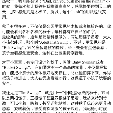
荡秋千，我可能会说：“Dad, can you push me on the swing?” 小
时候，我每次都让我爸把我推得高高的，感觉快要碰到天上的
云，那种感觉真是太棒了。所以，这个“push”的用法也很实
用。
秋千有很多种，不仅仅是公园里常见的木板或者橡胶座的。你
可能会看到各种各样的秋千，每种都有它自己的名字。
最经典的那种，通常是硬塑料板做的，两边用链子吊着，大人
小孩都能玩，那个叫“Adult Flat Swing”。不过，更常见的是
“Belt Swing”，它的座位是软的橡胶，坐上去会有点包裹感，
孩子坐着感觉更安全。这种在公园里特别普遍。
对于小宝宝，有专门设计的秋千，叫做“Baby Swings”或者
“Bucket Swings”。 它们通常有一个高高的靠背，座位是桶状
的，能把小孩子的身体很好地支撑住，防止他们摔下来。你得
把孩子抱进去，大人在旁边看着才行，这保证了小孩子玩耍的
安全。
我还见过“Tire Swings”，就是用一个旧轮胎做成的秋千。它可
以是两根链子、三根链子甚至四根链子吊着，玩起来特别带
劲，可以坐着、跨着，甚至还能站着。这种秋千玩起来更具动
态感，旋转着荡，很受喜欢刺激的孩子欢迎。我记得小时候，