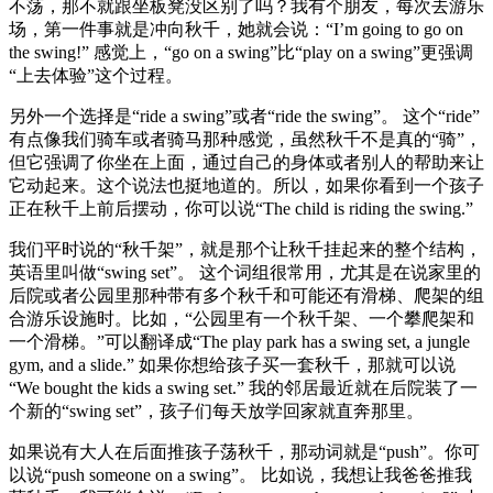
不荡，那不就跟坐板凳没区别了吗？我有个朋友，每次去游乐
场，第一件事就是冲向秋千，她就会说：“I’m going to go on
the swing!” 感觉上，“go on a swing”比“play on a swing”更强调
“上去体验”这个过程。
另外一个选择是“ride a swing”或者“ride the swing”。 这个“ride”
有点像我们骑车或者骑马那种感觉，虽然秋千不是真的“骑”，
但它强调了你坐在上面，通过自己的身体或者别人的帮助来让
它动起来。这个说法也挺地道的。所以，如果你看到一个孩子
正在秋千上前后摆动，你可以说“The child is riding the swing.”
我们平时说的“秋千架”，就是那个让秋千挂起来的整个结构，
英语里叫做“swing set”。 这个词组很常用，尤其是在说家里的
后院或者公园里那种带有多个秋千和可能还有滑梯、爬架的组
合游乐设施时。比如，“公园里有一个秋千架、一个攀爬架和
一个滑梯。”可以翻译成“The play park has a swing set, a jungle
gym, and a slide.” 如果你想给孩子买一套秋千，那就可以说
“We bought the kids a swing set.” 我的邻居最近就在后院装了一
个新的“swing set”，孩子们每天放学回家就直奔那里。
如果说有大人在后面推孩子荡秋千，那动词就是“push”。你可
以说“push someone on a swing”。 比如说，我想让我爸爸推我