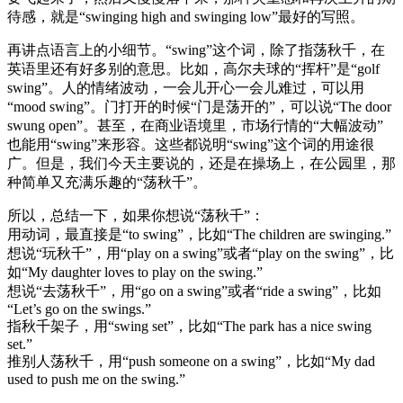
待感，就是“swinging high and swinging low”最好的写照。
再讲点语言上的小细节。“swing”这个词，除了指荡秋千，在
英语里还有好多别的意思。比如，高尔夫球的“挥杆”是“golf
swing”。人的情绪波动，一会儿开心一会儿难过，可以用
“mood swing”。门打开的时候“门是荡开的”，可以说“The door
swung open”。甚至，在商业语境里，市场行情的“大幅波动”
也能用“swing”来形容。这些都说明“swing”这个词的用途很
广。但是，我们今天主要说的，还是在操场上，在公园里，那
种简单又充满乐趣的“荡秋千”。
所以，总结一下，如果你想说“荡秋千”：
用动词，最直接是“to swing”，比如“The children are swinging.”
想说“玩秋千”，用“play on a swing”或者“play on the swing”，比
如“My daughter loves to play on the swing.”
想说“去荡秋千”，用“go on a swing”或者“ride a swing”，比如
“Let’s go on the swings.”
指秋千架子，用“swing set”，比如“The park has a nice swing
set.”
推别人荡秋千，用“push someone on a swing”，比如“My dad
used to push me on the swing.”