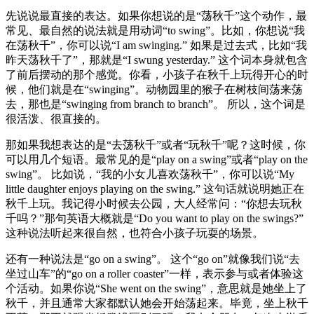
先说说最直接的表达。如果你想说的是“荡秋千”这个动作，最
常见、最自然的说法就是用动词“to swing”。比如，你想说“我
在荡秋千”，你可以说“I am swinging.” 如果是过去式，比如“我
昨天荡秋千了”，那就是“I swung yesterday.” 这个词本身就包含
了前后摆动的那个感觉。你看，小孩子在秋千上玩得开心的时
候，他们就是在“swinging”。动物园里的猴子在树枝间荡来荡
去，那也是“swinging from branch to branch”。 所以，这个词是
很活泼、很直接的。
那如果我想表达的是“去荡秋千”或者“玩秋千”呢？这时候，你
可以用几个短语。最常见的是“play on a swing”或者“play on the
swing”。 比如说，“我的小女儿喜欢荡秋千”，你可以说“My
little daughter enjoys playing on the swing.” 这句话就说明她正在
秋千上玩。我记得小时候去公园，大人经常问：“你想去玩秋
千吗？”那句英语大概就是“Do you want to play on the swings?”
这种说法听起来很自然，也符合小孩子玩耍的场景。
还有一种说法是“go on a swing”。 这个“go on”就像我们说“去
坐过山车”的“go on a roller coaster”一样，表示参与或者体验这
个活动。如果你说“She went on the swing”，意思就是她坐上了
秋千，并且通常大家都默认她会开始荡起来。毕竟，坐上秋千