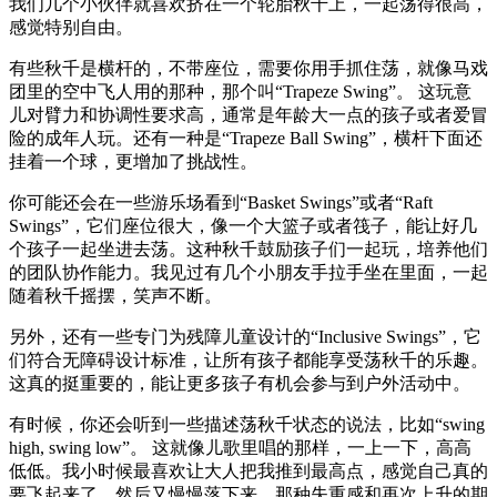
我们几个小伙伴就喜欢挤在一个轮胎秋千上，一起荡得很高，
感觉特别自由。
有些秋千是横杆的，不带座位，需要你用手抓住荡，就像马戏
团里的空中飞人用的那种，那个叫“Trapeze Swing”。 这玩意
儿对臂力和协调性要求高，通常是年龄大一点的孩子或者爱冒
险的成年人玩。还有一种是“Trapeze Ball Swing”，横杆下面还
挂着一个球，更增加了挑战性。
你可能还会在一些游乐场看到“Basket Swings”或者“Raft
Swings”，它们座位很大，像一个大篮子或者筏子，能让好几
个孩子一起坐进去荡。这种秋千鼓励孩子们一起玩，培养他们
的团队协作能力。我见过有几个小朋友手拉手坐在里面，一起
随着秋千摇摆，笑声不断。
另外，还有一些专门为残障儿童设计的“Inclusive Swings”，它
们符合无障碍设计标准，让所有孩子都能享受荡秋千的乐趣。
这真的挺重要的，能让更多孩子有机会参与到户外活动中。
有时候，你还会听到一些描述荡秋千状态的说法，比如“swing
high, swing low”。 这就像儿歌里唱的那样，一上一下，高高
低低。我小时候最喜欢让大人把我推到最高点，感觉自己真的
要飞起来了，然后又慢慢落下来，那种失重感和再次上升的期