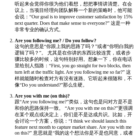
听起来会觉得你很为他们着想，想把事情讲清楚。在会
议上，当项目经理向团队解释一个新的策略时，他可能
会说：“Our goal is to improve customer satisfaction by 15%
next quarter. Does that make sense to everyone?” 这是一种
非常专业的确认方式。
Are you following me? / Do you follow?
这句的意思是“你跟上我的思路了吗？”或者“你明白我的
逻辑了吗？”。 尤其是在你讲的东西比较连贯，或者步
骤比较多的时候，这句特别好用。想象一下，你在电话
里给别人指路：“First, you go straight for two blocks, then
turn left at the traffic light. Are you following me so far?” 这
样就能随时检查对方有没有迷路。它听起来很随和，不
像“Do you understand?”那么生硬。
Are you with me (on this)?
跟“Are you following me?”类似，这句也是问对方是不是
和你的思路保持一致。 “Are you with me on this?”更强调
在某个观点或决定上，你们是不是达成共识。比如，开
会讨论一个方案，你说：“I think we should launch this
feature next month to capture market share. Are you with me
on this?” 意思就是“我的这个想法你是不是也同意，或者