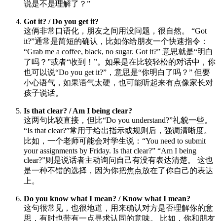
说是不是理解了？”
Got it? / Do you get it?
这俩非常口语化，朋友之间用没问题，很自然。 “Got
it?”通常是简短的确认，比如你给朋友一个快速指令：
“Grab me a coffee, black, no sugar. Got it?” 意思就是“明白
了吗？”或者“收到！”。如果是在比较轻松的对话中，你
也可以说“Do you get it?”，意思是“你明白了吗？” 但要
小心语气，如果语气太硬，也可能听起来有点像家长对
孩子说话。
Is that clear? / Am I being clear?
这两句比较直接，但比“Do you understand?”礼貌一些。
“Is that clear?”常用于给出指示或规则后，强调清晰度。
比如，一个老师可能会对学生说：“You need to submit
your assignments by Friday. Is that clear?” “Am I being
clear?”则是说话者主动询问自己有没有表达清楚。 这也
是一种不错的选择，因为你把焦点放在了你自己的表达
上。
Do you know what I mean? / Know what I mean?
这句很常见，也很地道，用来确认对方是否理解你的意
思，有时也带有一点寻求认同的意味。 比如，你和朋友