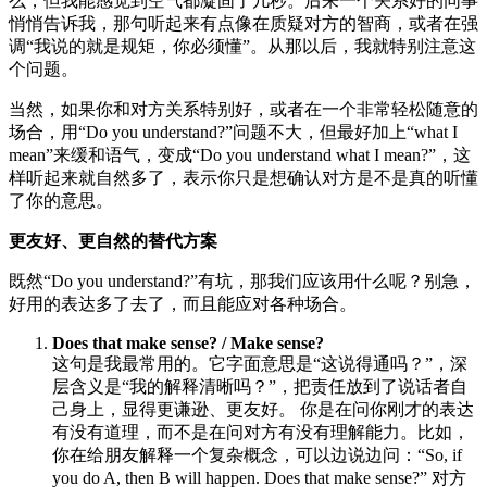
么，但我能感觉到空气都凝固了几秒。后来一个关系好的同事
悄悄告诉我，那句听起来有点像在质疑对方的智商，或者在强
调“我说的就是规矩，你必须懂”。从那以后，我就特别注意这
个问题。
当然，如果你和对方关系特别好，或者在一个非常轻松随意的
场合，用“Do you understand?”问题不大，但最好加上“what I
mean”来缓和语气，变成“Do you understand what I mean?”，这
样听起来就自然多了，表示你只是想确认对方是不是真的听懂
了你的意思。
更友好、更自然的替代方案
既然“Do you understand?”有坑，那我们应该用什么呢？别急，
好用的表达多了去了，而且能应对各种场合。
Does that make sense? / Make sense?
这句是我最常用的。它字面意思是“这说得通吗？”，深
层含义是“我的解释清晰吗？”，把责任放到了说话者自
己身上，显得更谦逊、更友好。 你是在问你刚才的表达
有没有道理，而不是在问对方有没有理解能力。比如，
你在给朋友解释一个复杂概念，可以边说边问：“So, if
you do A, then B will happen. Does that make sense?” 对方