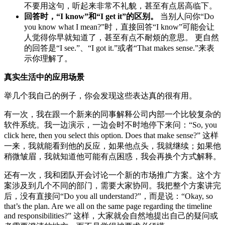
不要用这句，听起来非常不礼貌，甚至有点居高临下。
回答时，“I know”和“I get it”的区别。
当别人问你“Do
you know what I mean?”时，直接回答“I know”可能会让
人觉得你早就知道了，甚至有点不耐烦的意思。 更自然
的回答是“I see.”、“I got it.”或者“That makes sense.”来表
示你理解了。
真实生活中的应用场景
举几个我自己的例子，你会发现这些表达真的很有用。
有一次，我在跟一个新来的同事解释公司内部一个比较复杂的
软件系统。我一边演示，一边会时不时地停下来问：“So, you
click here, then you select this option. Does that make sense?” 这样
一来，我就能看到他的反应，如果他点头，我就继续；如果他
稍微皱眉，我就知道他可能有点困惑，我会再换个方式解释。
还有一次，我和团队开会讨论一个新的市场推广方案。这个方
案涉及到几个不同的部门，需要大家协同。我把整个方案讲完
后，没有直接问“Do you all understand?”，而是说：“Okay, so
that’s the plan. Are we all on the same page regarding the timeline
and responsibilities?” 这样，大家就会自然地提出自己的疑问或