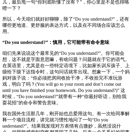
儿，最后甩一句“你到底听懂了没有？”，你心里是不是也得咯
噔一下？
所以，今天咱们就好好聊聊，除了“Do you understand?”，还有
哪些更地道、更舒服的表达方式，以及在不同场合应该怎么
用。
“Do you understand?”：慎用，它可能带有命令意味
咱们先来说说这个最常见的“Do you understand?”。你可能会
想，这不就是字面意思嘛，有啥问题？问题就在于它的语气。
在英语里，尤其是在一些特定语境下，比如家长训斥孩子、上
级给下级下达指令时，这句问话就常出现。想象一下，一个妈
妈对孩子说：“你必须把房间收拾干净，不收拾完不准玩游
戏，明白了吗？(You will go to your room and don’t come out
until you have finished your homework. Do you understand?)” 这
时候，“Do you understand?”就带有一种“你最好听话，别给我
耍花招”的命令和警告意味。
我在国外生活那几年，刚开始也总爱用这句。有一次给同事解
释一个项目流程，讲完就习惯性地问了一句“Do you
understand?”。结果我发现对方表情有点微妙，虽然没说什