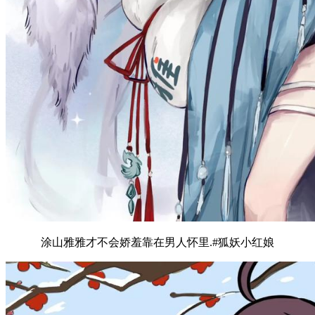
涂山雅雅才不会娇羞靠在男人怀里.#狐妖小红娘