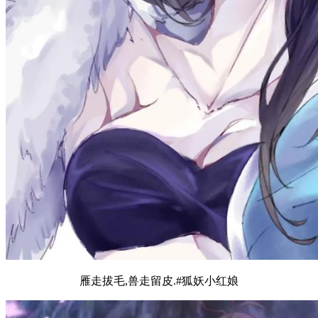
雁走拔毛,兽走留皮.#狐妖小红娘