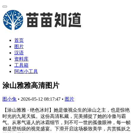
首页
图片
汉语
资料库
工具箱
阿杰小工具
涂山雅雅高清图片
图小兔
•
2026-05-12 08:17:47
•
图片
【涂山雅雅 · 绝色冰封】她是傲视众生的涂山之主，也是惊艳
时光的九尾天狐。这份高清私藏，完美捕捉了她的冷傲与霸
气。从寒气逼人的冰霜细节，到不可一世的孤傲眼神，每一帧
都是壁纸级的视觉盛宴。下滑开启这场极致美学，共赏狐妖之