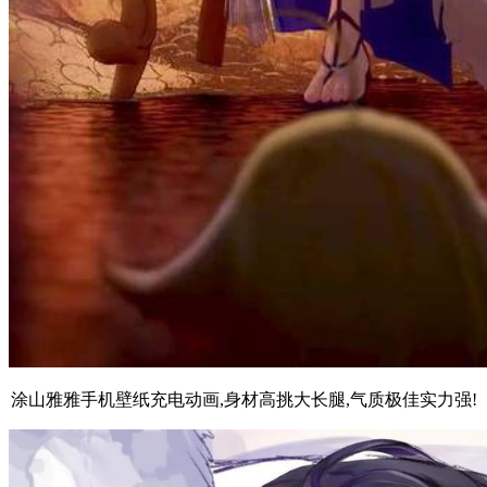
涂山雅雅手机壁纸充电动画,身材高挑大长腿,气质极佳实力强!