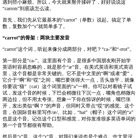
遇到些小麻烦。所以，今天就来掰开揉碎了，好好说说这
“carrots”到底该怎么读。
首先，我们先从它最基本的“carrot”（单数）说起。搞定了单
数，复数加个“s”就简单多了。
“carrot”的骨架：两块主要发音
“carrot”这个词，听起来像分成两部分，对吧？“ca-”和“-rrot”。
第一部分是“ca-”。这里面有个音，是很多中国朋友刚开始学
英语时容易忽略的，就是那个“æ”音。在美式英语和英式英语
里，这个音都是非常关键的。它不是中文里的“啊”或者“爱”，
它介于“啊”和“哎”之间，嘴巴要张得大一点，舌头放平，就像
你要说“猫”（cat）这个词里面的“a”一样。你可以对着镜子试
试，发这个音的时候，下巴会稍微往下沉一点，嘴角也稍微向
两边拉，但不用太夸张。想象一下你在惊讶的时候，嘴巴张
开，发出类似“啊？”的声音，但同时又带点“哎”的感觉。这个
音，在国际音标里写作/æ/。比如，“hat”（帽子）这个词的“a”
也是这个音。记住这个口型和感觉，对你发准很多英语单词的
第一个音节都很有帮助。
然后是“r”音。这个“r”音，对我们来说也是个难点。中文里没