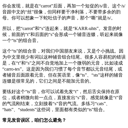
你会发现，就是在“carrot”后面，再加一个短促的/s/音。这个/s/
音跟中文的“丝”很像，但同样要干净利落，不要带多余的韵
母。你可以想象一下蛇吐信子的声音，那个“嘶”就是/s/。
所以，把“carrot”和“s”连起来，就是“KARR-uhts”。发音的时
候，前面的“t”和后面的“s”会形成一个辅音连缀，听起来就像
一个“ts”的组合音。
这个“ts”的组合音，对我们中国朋友来说，又是个小挑战。因
为中文里很少有词以这种辅音组合结尾。很多人容易犯的错误
是，在“t”和“s”之间不自觉地加上一个微弱的元音，比如读成
“carro-tes”。这是因为我们习惯了每个音节都以元音结尾，或
者辅音后面跟着元音。但在英语里，像“ts”、“sts”这样的辅音
连缀是很常见的，它们之间是不能加元音的。
要练好这个“ts”音，你可以试着先发“t”，然后舌尖保持在原
位，或者稍微向前一点点，直接发出“s”音。感觉就像是“t”音
的气流刚结束，立刻接着“s”音的气流。多练习“cats”、
“hats”、“students”这些词，里面都有类似的“ts”组合。
常见发音误区，咱们怎么避免？