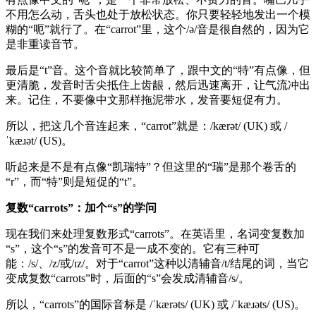
不用怎么动，舌头也处于放松状态。你只要轻轻地发出一个模
糊的“呃”就行了。在“carrot”里，这个/ə/音是很自然的，因为它
是非重读音节。
最后是“t”音。这个音就比较简单了，跟中文的“特”有点像，但
更清脆，发音时舌尖抵住上齿龈，然后迅速离开，让气流冲出
来。记住，不要像中文那样拖泥带水，发音要短促有力。
所以，把这几个音连起来，“carrot”就是：/kærət/ (UK) 或 /
ˈkæɹət/ (US)。
听起来是不是有点像“凯瑞特”？但这里的“瑞”是那个卷舌的
“r”，而“特”则是短促的“t”。
复数“carrots”：加个“s”的学问
现在我们来处理复数形式“carrots”。在英语里，名词变复数加
“s”，这个“s”的发音可不是一成不变的。它有三种可
能：/s/、/z/或/ɪz/。对于“carrot”这种以清辅音/t/结尾的词，当它
变成复数“carrots”时，后面的“s”会发成清辅音/s/。
所以，“carrots”的国际音标是 /ˈkærəts/ (UK) 或 /ˈkæɹəts/ (US)。