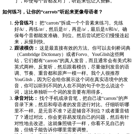
了，即使每个音都发对了，听起来也让人费解。
如何练习，让你的“carrots”听起来更像母语者？
分音练习：
把“carrots”拆成一个个音素来练习。先练
好/k/，再练/æ/，然后是/r/，再是/ə/，最后是/t/和/s/。确
保每个音都能发准确、到位。然后尝试把它们慢慢连起
来，从慢到快。
跟读模仿：
这是最直接有效的方法。你可以去剑桥词典
（Cambridge Dictionary）或者Forvo、YouGlish这些网
站，它们都有“carrots”的真人发音，而且通常会有美式和
英式两种。反复听，然后跟着模仿，尽量做到发音的语
调、节奏、重音都和原声一模一样。我个人很推荐
YouGlish，因为它会给你展示这个词在真实语境中的发
音，你可以听到不同的人在不同的句子中怎么说这个
词，这比单独听一个词的发音要有用得多。
录音对比：
找个手机或录音笔，把自己读“carrots”的声
音录下来，然后和母语者的发音进行对比。仔细听听哪
里不一样。是元音不准？还是辅音不到位？或者重音错
了？通过对比，你会更容易发现自己的问题，然后有针
对性地去改进。这就像照镜子一样，你看不见自己的
脸，但镜子能告诉你哪里需要调整。