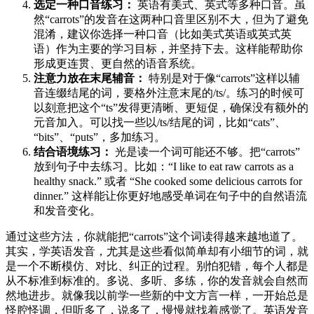
选定一种口音练习：
英语有美式、英式等多种口音。虽
然“carrots”的发音在这两种口音里区别不大，但为了避免
混淆，建议你选择一种口音（比如美式英语或英式英
语）作为主要的学习目标，并坚持下去。这样能帮助你
形成更连贯、更自然的语音系统。
注意力放在末尾辅音：
特别是对于像“carrots”这样以辅
音连缀结尾的词，要格外注意末尾的/ts/。练习的时候可
以刻意把这个“ts”发得更清晰、更短促，确保没有额外的
元音加入。可以找一些以/ts/结尾的词，比如“cats”、
“bits”、“puts”，多加练习。
结合语境练习：
光是读一个词可能还不够。把“carrots”
放到句子中去练习。比如：“I like to eat raw carrots as a
healthy snack.” 或者 “She cooked some delicious carrots for
dinner.” 这样能让你更好地感受单词在句子中的自然语流
和发音变化。
通过这些方法，你就能把“carrots”这个词读得越来越地道了。
其实，学英语发音，尤其是这些看似简单却有小细节的词，就
是一个不断模仿、对比、纠正的过程。别怕犯错，每个人都是
从不标准到标准的。多说、多听、多练，你的发音就会自然而
然地进步。就像我以前学一些新的中文方言一样，一开始总是
怪腔怪调，但听多了，说多了，慢慢就找着感觉了。英语发音