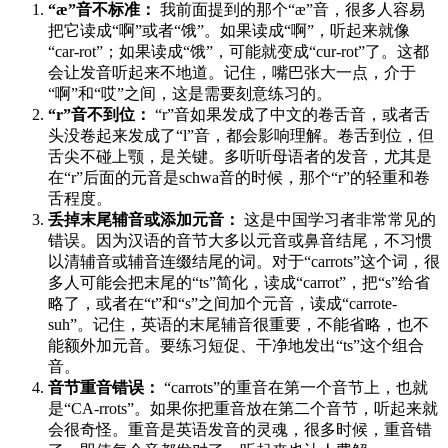
“æ”音不标准：
我前面提到的那个“æ”音，很多人容易
把它读成“啊”或者“饿”。如果读成“啊”，听起来就像
“car-rot”；如果读成“饿”，可能就变成“cur-rot”了。这都
会让发音听起来不地道。记住，嘴巴张大一点，介于
“啊”和“哎”之间，这是需要刻意练习的。
“r”音不到位：
“r”音如果发成了中文的卷舌音，或者舌
头没卷起来发成了“l”音，都会影响理解。卷舌到位，但
舌尖不碰上颚，是关键。多听听母语者的发音，尤其是
在“r”后面的元音是schwa音的时候，那个“r”的轻重和卷
舌程度。
丢掉末尾辅音或添加元音：
这是中国学习者非常常见的
错误。因为汉语的音节大多以元音或鼻音结尾，不习惯
以清辅音或辅音连缀结尾的词。对于“carrots”这个词，很
多人可能会把末尾的“ts”简化，读成“carrot”，把“s”给省
略了，或者在“t”和“s”之间加个元音，读成“carrote-
suh”。记住，英语的末尾辅音很重要，不能省略，也不
能额外加元音。要练习短促、干净地发出“ts”这个组合
音。
音节重音错误：
“carrots”的重音在第一个音节上，也就
是“CA-rrots”。如果你把重音放在第二个音节，听起来就
会很奇怪。重音是英语发音的灵魂，很多时候，重音错