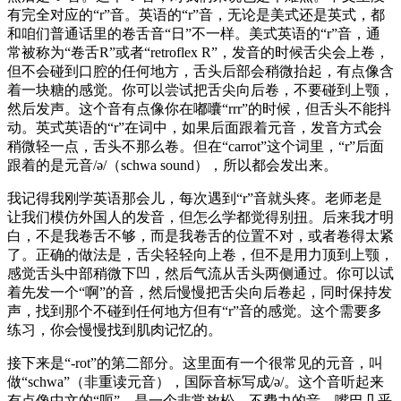
有完全对应的“r”音。英语的“r”音，无论是美式还是英式，都
和咱们普通话里的卷舌音“日”不一样。美式英语的“r”音，通
常被称为“卷舌R”或者“retroflex R”，发音的时候舌尖会上卷，
但不会碰到口腔的任何地方，舌头后部会稍微抬起，有点像含
着一块糖的感觉。你可以尝试把舌尖向后卷，不要碰到上颚，
然后发声。这个音有点像你在嘟囔“rrr”的时候，但舌头不能抖
动。英式英语的“r”在词中，如果后面跟着元音，发音方式会
稍微轻一点，舌头不那么卷。但在“carrot”这个词里，“r”后面
跟着的是元音/ə/（schwa sound），所以都会发出来。
我记得我刚学英语那会儿，每次遇到“r”音就头疼。老师老是
让我们模仿外国人的发音，但怎么学都觉得别扭。后来我才明
白，不是我卷舌不够，而是我卷舌的位置不对，或者卷得太紧
了。正确的做法是，舌尖轻轻向上卷，但不是用力顶到上颚，
感觉舌头中部稍微下凹，然后气流从舌头两侧通过。你可以试
着先发一个“啊”的音，然后慢慢把舌尖向后卷起，同时保持发
声，找到那个不碰到任何地方但有“r”音的感觉。这个需要多
练习，你会慢慢找到肌肉记忆的。
接下来是“-rot”的第二部分。这里面有一个很常见的元音，叫
做“schwa”（非重读元音），国际音标写成/ə/。这个音听起来
有点像中文的“呃”，是一个非常放松、不费力的音。嘴巴几乎