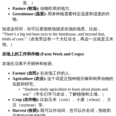
里。）
Pasture (牧场):
动物吃草的地方。
Greenhouse (温室):
用来种植需要特定温度和湿度的作
物。
知道这些词，你可以更细致地描述农场的场景。比如，
“There’s a big red barn next to the farmhouse, and beyond that,
fields of corn.”（农舍旁边有一个大红谷仓，再远一点就是玉米
地。）
农场上的工作和作物 (Farm Work and Crops)
农场生活离不开耕种和收获。
Farmer (农民):
在农场工作的人。
Agriculture (农业):
这个词是泛指种植庄稼和饲养动物的
实践和研究。
“Students study agriculture to learn about plants and
soil.”（学生们学习农业，了解植物和土壤。）
Crop (农作物):
比如玉米（corn）、小麦（wheat）、大
豆（soybean）等。
Harvest (收获):
既可以作动词，也可以作名词，指收割
庄稼的过程或时期。