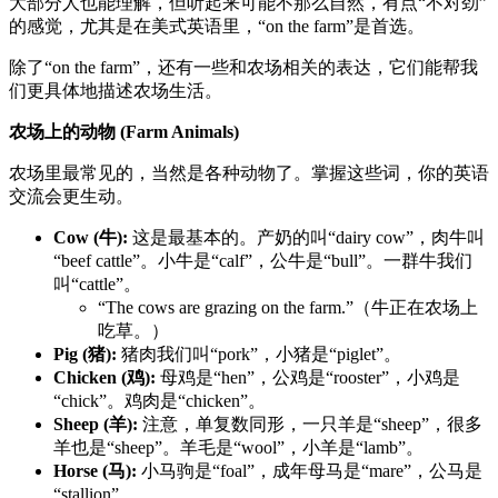
大部分人也能理解，但听起来可能不那么自然，有点“不对劲”
的感觉，尤其是在美式英语里，“on the farm”是首选。
除了“on the farm”，还有一些和农场相关的表达，它们能帮我
们更具体地描述农场生活。
农场上的动物 (Farm Animals)
农场里最常见的，当然是各种动物了。掌握这些词，你的英语
交流会更生动。
Cow (牛):
这是最基本的。产奶的叫“dairy cow”，肉牛叫
“beef cattle”。小牛是“calf”，公牛是“bull”。一群牛我们
叫“cattle”。
“The cows are grazing on the farm.”（牛正在农场上
吃草。）
Pig (猪):
猪肉我们叫“pork”，小猪是“piglet”。
Chicken (鸡):
母鸡是“hen”，公鸡是“rooster”，小鸡是
“chick”。鸡肉是“chicken”。
Sheep (羊):
注意，单复数同形，一只羊是“sheep”，很多
羊也是“sheep”。羊毛是“wool”，小羊是“lamb”。
Horse (马):
小马驹是“foal”，成年母马是“mare”，公马是
“stallion”。