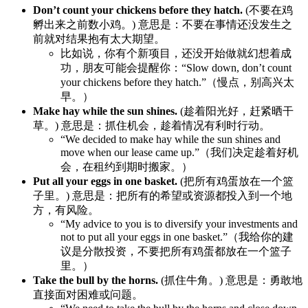
Don’t count your chickens before they hatch.
(不要在鸡
孵出来之前数小鸡。) 意思是：不要在事情还没发生之
前就对结果抱有太大期望。
比如说，你有个新项目，还没开始做就幻想着成
功，朋友可能会提醒你：“Slow down, don’t count
your chickens before they hatch.”（慢点，别高兴太
早。）
Make hay while the sun shines.
(趁着阳光好，赶紧晒干
草。) 意思是：抓住机会，趁着情况有利时行动。
“We decided to make hay while the sun shines and
move when our lease came up.”（我们决定趁着好机
会，在租约到期时搬家。）
Put all your eggs in one basket.
(把所有鸡蛋放在一个篮
子里。) 意思是：把所有的希望或资源都投入到一个地
方，有风险。
“My advice to you is to diversify your investments and
not to put all your eggs in one basket.”（我给你的建
议是分散投资，不要把所有鸡蛋都放在一个篮子
里。）
Take the bull by the horns.
(抓住牛角。) 意思是：勇敢地
直接面对困难或问题。