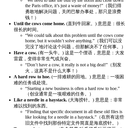
“We need to take the bull by the horns and close down
the Paris office, it’s just a waste of money!”（我们得
勇敢地解决问题，关闭巴黎办事处，那只是浪费
钱！）
Until the cows come home.
(直到牛回家。) 意思是：很长
很长的时间。
“We could talk about this problem until the cows come
home, but it wouldn’t solve anything.”（我们可以没
完没了地讨论这个问题，但那解决不了任何事。）
Have a cow.
(有一头牛。) 这是一个俚语，意思是：大发
雷霆，变得非常生气或兴奋。
“Don’t have a cow, it really is not a big deal!”（别发
火，这真不是什么大事！）
A hard row to hoe.
(一排难耕的田地。) 意思是：一项困
难的任务或处境。
“Starting a new business is often a hard row to hoe.”
（创业通常是一项艰难的任务。）
Like a needle in a haystack.
(大海捞针。) 意思是：非常
难以找到的东西。
“Finding that specific document in all these old files is
like looking for a needle in a haystack.”（在所有这些
旧文件中找到那份特定文件简直是海底捞针。）