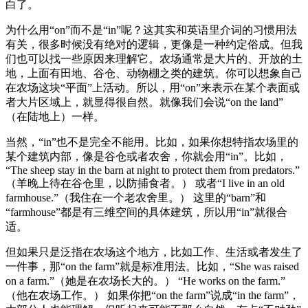
白了。
为什么用“on”而不是“in”呢？这其实和英语里介词的习惯用法
有关，很多时候没有绝对的逻辑，更像是一种约定俗成。但我
们也可以找一些原因来理解它。农场通常是大片的、开放的土
地，上面有田地、谷仓、动物棚之类的建筑。你可以想象自己
在农场这块“平面”上活动。所以，用“on”来表示在某个表面或
者大片区域上，就显得很自然。就像我们会说“on the land”
（在陆地上）一样。
当然，“in”也不是完全不能用。比如，如果你想特指农场里的
某个建筑内部，像是谷仓或者农舍，你就会用“in”。比如，
“The sheep stay in the barn at night to protect them from predators.”
（羊晚上待在谷仓里，以防捕食者。） 或者“I live in an old
farmhouse.”（我住在一个老农舍里。） 这里的“barn”和
“farmhouse”都是有三维空间的具体建筑，所以用“in”就很合
适。
但如果只是泛指在农场这个地方，比如工作、生活或者发生了
一件事，那“on the farm”就是标准用法。比如，“She was raised
on a farm.”（她是在农场长大的。） “He works on the farm.”
（他在农场工作。） 如果你把“on the farm”说成“in the farm”，