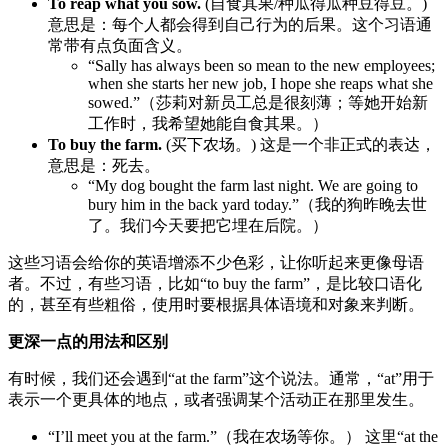
To reap what you sow.
(自食其果/种瓜得瓜种豆得豆。)
意思是：每个人都会得到自己行为的后果。这个习语通
常带有点负面含义。
“Sally has always been so mean to the new employees;
when she starts her new job, I hope she reaps what she
sowed.”（莎莉对新员工总是很刻薄；等她开始新
工作时，我希望她能自食其果。）
To buy the farm.
(买下农场。) 这是一个非正式的表达，
意思是：死去。
“My dog bought the farm last night. We are going to
bury him in the back yard today.”（我的狗昨晚去世
了。我们今天要把它埋在后院。）
这些习语会给你的英语增添不少色彩，让你听起来更像母语
者。不过，有些习语，比如“to buy the farm”，是比较口语化
的，甚至有些粗俗，使用时要根据具体语境和对象来判断。
更深一点的用法和区别
有时候，我们还会遇到“at the farm”这个说法。通常，“at”用于
表示一个更具体的地点，或者强调某个活动正在那里发生。
“I’ll meet you at the farm.”（我在农场等你。） 这里“at the