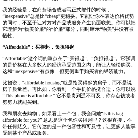
我的经验是，在商务场合或者写正式邮件的时候，
“inexpensive”总是比“cheap”更稳妥。它能让你在表达价格优势
的同时，不至于让对方对产品或服务产生负面联想。你可以把
它理解为“物美价廉”的“价廉”部分，同时暗示“物美”并没有被
牺牲。
“Affordable”：买得起，负担得起
“Affordable”这个词的重点在于“买得起”、“负担得起”。它强调
的是价格在大多数人的经济承受范围之内，能让人轻松购买。
这和“inexpensive”有点像，但更侧重于购买者的经济能力。
比如说，“affordable housing”就是指买得起的房子，而不是说
房子质量差。再比如，你看到一个手机价格挺合适，你可以说
“This phone is affordable.” 它不是贵到遥不可及，你存点钱或者
努努力就能买到。
我和朋友去购物，如果看上一个包，我会问她“Is this bag
affordable for you?” 意思是这个包你买得起吗？这很直接，不
带任何贬义。它传达的是一种包容性和可及性，让更多人能享
受到某个产品或服务。