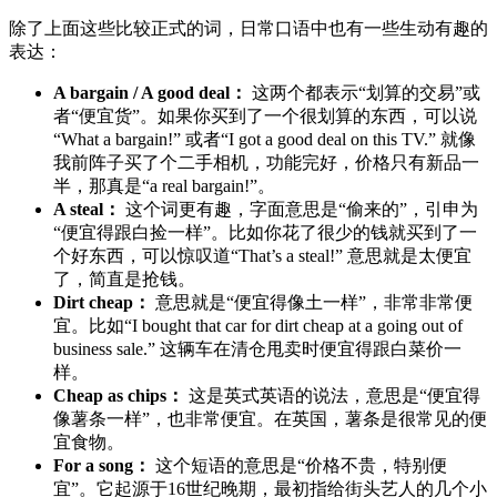
除了上面这些比较正式的词，日常口语中也有一些生动有趣的
表达：
A bargain / A good deal：
这两个都表示“划算的交易”或
者“便宜货”。如果你买到了一个很划算的东西，可以说
“What a bargain!” 或者“I got a good deal on this TV.” 就像
我前阵子买了个二手相机，功能完好，价格只有新品一
半，那真是“a real bargain!”。
A steal：
这个词更有趣，字面意思是“偷来的”，引申为
“便宜得跟白捡一样”。比如你花了很少的钱就买到了一
个好东西，可以惊叹道“That’s a steal!” 意思就是太便宜
了，简直是抢钱。
Dirt cheap：
意思就是“便宜得像土一样”，非常非常便
宜。比如“I bought that car for dirt cheap at a going out of
business sale.” 这辆车在清仓甩卖时便宜得跟白菜价一
样。
Cheap as chips：
这是英式英语的说法，意思是“便宜得
像薯条一样”，也非常便宜。在英国，薯条是很常见的便
宜食物。
For a song：
这个短语的意思是“价格不贵，特别便
宜”。它起源于16世纪晚期，最初指给街头艺人的几个小