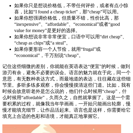
如果你只是想说价格低，不带任何评价，或者有点小惊
喜，比如“I found a cheap ticket”，那“cheap”可以用。
如果你想强调价格低，但质量不错，性价比高，那
“inexpensive”、“affordable”、“economical”或者“good
value for money”是更好的选择。
如果你想说非常非常便宜，口语中可以用“dirt cheap”、
“cheap as chips”或“a steal”。
如果你要形容一个人节俭，就用“frugal”或
“economical”，千万别说“cheap”。
记住这些细微的差别，你就能在英语表达“便宜”的时候，做到
游刃有余，避免不必要的误会。语言的魅力就在于此，同一个
意思，有无数种表达方式，而最地道的表达，往往藏在这些细
节里。多听多练多观察，你会慢慢摸清这些门道。比如，我有
时候会故意听老外是怎么说的，他们什么时候用“cheap”，什
么时候用“affordable”，久而久之，自然就掌握了。这是一个需
要积累的过程，就像我当年学画画，一开始只能画出轮廓，慢
慢才能填充细节，让作品活起来。语言也是这样，你需要给它
填充上合适的色彩和语境，才能真正地掌握它。