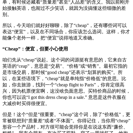
单，有时候还藏着“质量差”甚至“人品差”的含义。我以前刚开
始接触英语，也闹过不少笑话，就因为没搞懂这些细微的差
别。
所以，今天咱们就好好聊聊，除了“cheap”，还有哪些词可以
表达“便宜”，以及在不同场合，你应该怎么选词。这样，你才
能像个老外一样，把“便宜”说得地道又准确。
“Cheap”：便宜，但要小心使用
咱们先从“cheap”说起。这个词的词源挺有意思的，它来自古
英语的“ceap”，意思是“交易”、“价格”或“销售”。最初它指的
是市场交易，那时候“good cheap”还表示“划算的购买”。所
以，在某些语境下，“cheap”就是单纯指“价格低”的意思。比
如，你去旅游，找到一个“cheap flight to Paris”，你肯定很高
兴，因为机票便宜啊，这没啥负面意思。买特价商品的时候，
你也可以说“I got this dress cheap in a sale.” 意思是这件衣服在
大减价时买得很便宜。
但是！这个“但是”很重要。“cheap”这个词，除了“价格低”，更
常被联想到“质量差”或者“不体面”。你得记住，当你用“cheap”
形容一个产品时，对方很可能会觉得你是在说这东西“廉价、