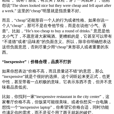
粗糙”。我有个朋友，有次买了双鞋，穿了一周就坏了，他抱
怨说“The shoes looked nice but they were cheap and fell apart after
a week.” 这里的“cheap”明显就是指质量不好。
而且，“cheap”还能形容一个人的行为或者性格。如果你说一
个人“cheap”，那可不是在夸他节俭，而是在说他“小气、吝
啬”。比如，“He’s too cheap to buy a round of drinks.” 意思是他
太小气了，不愿意请大家喝酒。更糟糕的是，它甚至可以带有
“不道德”或者“品味差”的负面含义。所以，除非你明确想表达
这些负面意思，否则尽量少用“cheap”来形容人或者重要的东
西。
“Inexpensive”：价格合理，品质不打折
如果你想表达“价格不高，而且质量还不错”的意思，那么
“inexpensive”就是个很好的选择。这个词听起来更正式，也更
中性，甚至带着一点积极的意味。它表示东西不贵，但并不意
味着品质低劣。
比如，你找到一家“inexpensive restaurant in the city center”，这
家餐厅价格不高，但饭菜可能很美味。或者你想买一台电脑，
想找一个“inexpensive laptop”，你希望它价格合适，同时功能
也满足你的需求，而不是买个用了两天就坏的破烂。