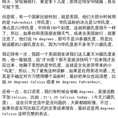
晴天，穿短袖就行。要是零下几度，那肯定得穿羽绒服，甚至
可能下雪。
但是呢，有一个国家比较特别，就是美国。他们大部分时候用
的是
（华氏度）。 华氏温标的冰点是32华氏度，
Fahrenheit
沸点是212华氏度，中间有180个刻度。这就和摄氏度很不一样
了。所以，如果你和美国朋友聊天气，或者去美国旅行，就要
注意了。他们说
，那可不是20多摄氏度，而是比
70 degrees
较温暖的21摄氏度左右。因为70华氏度差不多等于21摄氏度。
我记得有一次，我跟一个美国朋友讲我们这儿夏天30摄氏度多
热，他一脸疑惑，说“才30度？那不是挺凉快吗？”后来我才反
应过来，他脑子里想的是华氏度。这就是文化差异带来的小
“乌龙”。所以，为了避免这种误解，如果是在用英语沟通，尤
其是不确定对方习惯用哪个温标时，最好把单位也说清楚，比
如
或者
。
30 degrees Celsius
86 degrees Fahrenheit
还有一点，在口语里，我们有时候会省略
，直接说数
degrees
字加
。比如，
（今天25摄氏
Celsius
It's 25 Celsius today.
度）。 这在日常交流中是没问题的，大家都能听懂。不过，
如果你是在写比较正式的文章或者报告，最好还是用
degrees
这样完整的表达。
Celsius