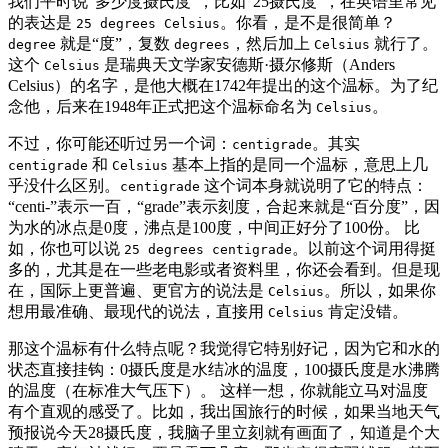
我们平时说“多少度摄氏度”，比如“25摄氏度”，在英语里常见
的表达是
。你看，是不是很简单？
25 degrees Celsius
就是“度”，复数
，然后加上
就行了。
degree
degrees
Celsius
这个
是瑞典天文学家安德斯·摄尔修斯（Anders
Celsius
Celsius）的名字，是他大概在1742年提出的这个温标。为了纪
念他，后来在1948年正式把这个温标命名为
。
Celsius
不过，你可能还听过另一个词：
。其实
centigrade
和
基本上指的是同一个温标，意思上几
centigrade
Celsius
乎没什么区别。
这个词本身就说明了它的特点：
centigrade
“centi-”表示一百，“grade”表示刻度，合起来就是“百分度”，因
为水的冰点是0度，沸点是100度，中间正好分了100份。 比
如，你也可以说
。以前这个词用得挺
25 degrees centigrade
多的，尤其是在一些老电影或者资料里，你还会看到。但是现
在，国际上更普遍、更官方的说法是
。所以，如果你
Celsius
想用最准确、最现代的说法，直接用
肯定没错。
Celsius
那这个温标有什么特点呢？我觉得它特别好记，因为它和水的
状态直接挂钩：0摄氏度是水结冰的温度，100摄氏度是水沸腾
的温度（在标准大气压下）。 这样一想，你就能立马对温度
有个直观的感受了。比如，我出国旅行的时候，如果当地天气
预报说今天28摄氏度，我脑子里立刻就有画面了，知道是个大