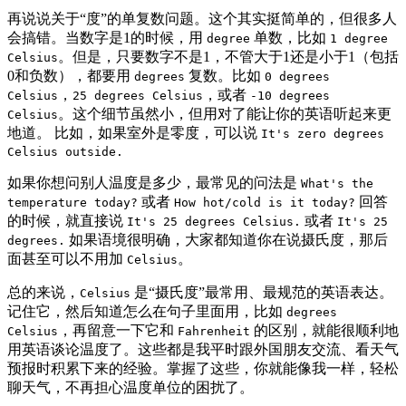
再说说关于“度”的单复数问题。这个其实挺简单的，但很多人
会搞错。当数字是1的时候，用
单数，比如
degree
1 degree
。但是，只要数字不是1，不管大于1还是小于1（包括
Celsius
0和负数），都要用
复数。比如
degrees
0 degrees
，
，或者
Celsius
25 degrees Celsius
-10 degrees
。这个细节虽然小，但用对了能让你的英语听起来更
Celsius
地道。 比如，如果室外是零度，可以说
It's zero degrees
Celsius outside.
如果你想问别人温度是多少，最常见的问法是
What's the
或者
回答
temperature today?
How hot/cold is it today?
的时候，就直接说
或者
It's 25 degrees Celsius.
It's 25
如果语境很明确，大家都知道你在说摄氏度，那后
degrees.
面甚至可以不用加
。
Celsius
总的来说，
是“摄氏度”最常用、最规范的英语表达。
Celsius
记住它，然后知道怎么在句子里面用，比如
degrees
，再留意一下它和
的区别，就能很顺利地
Celsius
Fahrenheit
用英语谈论温度了。这些都是我平时跟外国朋友交流、看天气
预报时积累下来的经验。掌握了这些，你就能像我一样，轻松
聊天气，不再担心温度单位的困扰了。