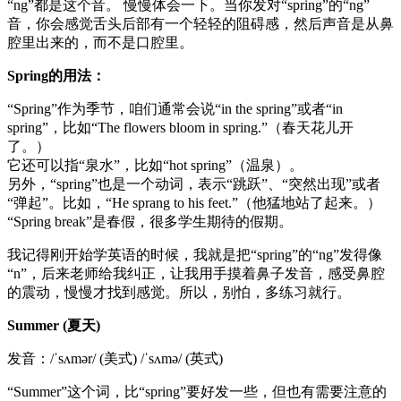
“ng”都是这个音。 慢慢体会一下。当你发对“spring”的“ng”
音，你会感觉舌头后部有一个轻轻的阻碍感，然后声音是从鼻
腔里出来的，而不是口腔里。
Spring的用法：
“Spring”作为季节，咱们通常会说“in the spring”或者“in
spring”，比如“The flowers bloom in spring.”（春天花儿开
了。）
它还可以指“泉水”，比如“hot spring”（温泉）。
另外，“spring”也是一个动词，表示“跳跃”、“突然出现”或者
“弹起”。比如，“He sprang to his feet.”（他猛地站了起来。）
“Spring break”是春假，很多学生期待的假期。
我记得刚开始学英语的时候，我就是把“spring”的“ng”发得像
“n”，后来老师给我纠正，让我用手摸着鼻子发音，感受鼻腔
的震动，慢慢才找到感觉。所以，别怕，多练习就行。
Summer (夏天)
发音：/ˈsʌmər/ (美式) /ˈsʌmə/ (英式)
“Summer”这个词，比“spring”要好发一些，但也有需要注意的