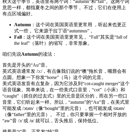
秋天这个季节，英语里有两个词：“autumn”和“fall”。这两个词
意思一样，都指夏冬之间的那个季节 。不过，它们在使用上
有点区域偏好。
Autumn
：这个词在英国英语里更常用 ，听起来也更正
式一些 。它来源于拉丁语“autumnus” 。
Fall
：这个词在美国英语里更常见 。“Fall”其实是“fall of
the leaf”（落叶）的缩写 ，非常形象。
咱们先说
Autumn
的读法：
首先是开头的“Au”音。
英式英语通常发 /ɔː/，有点像我们说的“噢”拖长音，嘴唇会有
点圆。想象一下你发“horse”（马）这个词的元音。
美式英语发音有点复杂，因为它涉及到“cot-caught merger”这个
语音现象。简单来说，在一些美式口音里，“cot”（小床）和
“caught”（抓住的过去式）里的元音是区分的，而在另一些口
音里，它们听起来一样。所以，“autumn”的“Au”音，在美式里
可能发成 /ɔtəm/（像“bought”里的元音），也可能发成 /ɑtəm/
（像“father”里的元音）。 不过，你只要掌握一个相对开放的
“aw”音 /ɔ/ 或 /ɑ/ 就可以，舌头推后，保持低位。
接着是“t”音，正常发“特”音。