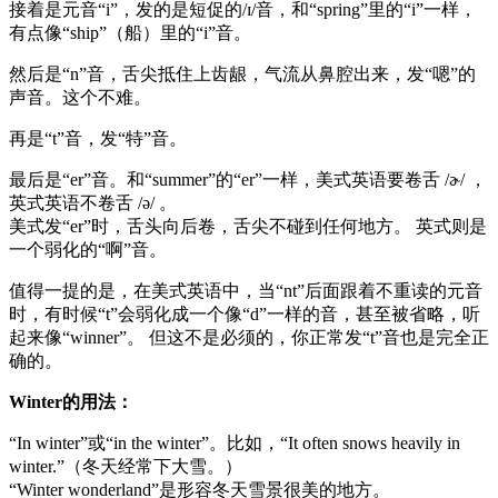
接着是元音“i”，发的是短促的/ɪ/音，和“spring”里的“i”一样，
有点像“ship”（船）里的“i”音。
然后是“n”音，舌尖抵住上齿龈，气流从鼻腔出来，发“嗯”的
声音。这个不难。
再是“t”音，发“特”音。
最后是“er”音。和“summer”的“er”一样，美式英语要卷舌 /ɚ/ ，
英式英语不卷舌 /ə/ 。
美式发“er”时，舌头向后卷，舌尖不碰到任何地方。 英式则是
一个弱化的“啊”音。
值得一提的是，在美式英语中，当“nt”后面跟着不重读的元音
时，有时候“t”会弱化成一个像“d”一样的音，甚至被省略，听
起来像“winner”。 但这不是必须的，你正常发“t”音也是完全正
确的。
Winter的用法：
“In winter”或“in the winter”。比如，“It often snows heavily in
winter.”（冬天经常下大雪。）
“Winter wonderland”是形容冬天雪景很美的地方。