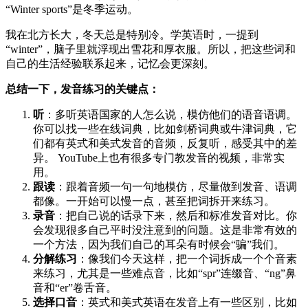
“Winter sports”是冬季运动。
我在北方长大，冬天总是特别冷。学英语时，一提到
“winter”，脑子里就浮现出雪花和厚衣服。所以，把这些词和
自己的生活经验联系起来，记忆会更深刻。
总结一下，发音练习的关键点：
听
：多听英语国家的人怎么说，模仿他们的语音语调。
你可以找一些在线词典，比如剑桥词典或牛津词典，它
们都有英式和美式发音的音频，反复听，感受其中的差
异。 YouTube上也有很多专门教发音的视频，非常实
用。
跟读
：跟着音频一句一句地模仿，尽量做到发音、语调
都像。一开始可以慢一点，甚至把词拆开来练习。
录音
：把自己说的话录下来，然后和标准发音对比。你
会发现很多自己平时没注意到的问题。这是非常有效的
一个方法，因为我们自己的耳朵有时候会“骗”我们。
分解练习
：像我们今天这样，把一个词拆成一个个音素
来练习，尤其是一些难点音，比如“spr”连缀音、“ng”鼻
音和“er”卷舌音。
选择口音
：英式和美式英语在发音上有一些区别，比如