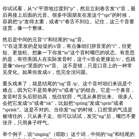
你试试看，从“s”平滑地过渡到“p”，然后立刻卷舌发“r”音，最
后再接上后面的元音。很多中国朋友在发这个“spr”的时候，
容易把“p”发得太重，或者“r”卷舌不到位。记住，这三个音要
连贯，像一个整体。
然后是中间的元音“i”和结尾的“ng”音。
“i”在这里发的是短促的/ɪ/音，有点像咱们拼音里的“i”，但更
短、更放松。想象一下你发“in”这个音时嘴巴的状态。有意思
的是，有些美国人在实际发音时，这个/ɪ/音会更接近/i:/，也就
是像“sheep”里面的“ee”音。 这不是错，只是口音上的一种常
见变化。如果你发成/ɪ/，也完全没问题。
重头戏来了，就是结尾的“ng”音 /ŋ/。这个音对咱们来说是个
难点，因为它不是简单的“n”或者“g”的组合。它是一个鼻音，
发音时舌头后部抬高，抵住软腭，气流从鼻腔出来。 很多人
会把它发成“n”或者“nk”，比如把“spring”发成“sprin”或者
“sprink”。这是不对的。当你发“ng”的时候，口腔里的气流是
被堵住的，只从鼻子走。你可以试试，发完“ng”后，嘴巴不要
张开，只用鼻子呼气。
举个例子，说“singing”（唱歌）这个词，中间的“ng”和结尾的