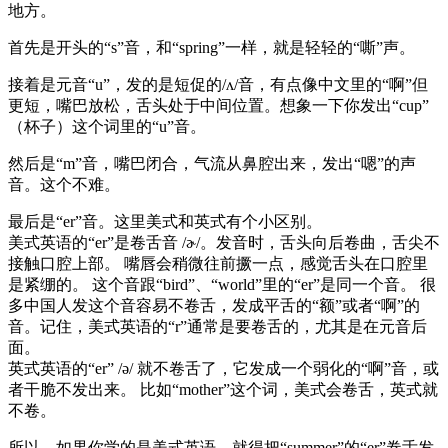
地方。
首先是开头的“s”音，和“spring”一样，就是轻轻的“嘶”声。
接着是元音“u”，发的是短促的/ʌ/音，有点像中文里的“啊”但
更短，嘴巴放松，舌头处于中间位置。想象一下你发出“cup”
（杯子）这个词里的“u”音。
然后是“m”音，嘴巴闭合，气流从鼻腔出来，发出“嗯”的声
音。这个不难。
最后是“er”音。这里美式和英式有个小区别。
美式英语的“er”是卷舌音 /ɚ/。发音时，舌头向后卷曲，舌尖不
接触口腔上部。 嘴唇会稍微往前撅一点，感觉舌头在口腔里
是紧绷的。 这个音跟“bird”、“world”里的“er”是同一个音。 很
多中国人发这个音容易不卷舌，发成平舌的“额”或者“啊”的
音。记住，美式英语的“r”通常是要卷舌的，尤其是在元音后
面。
英式英语的“er” /ə/ 就不卷舌了，它发成一个弱化的“啊”音，或
者干脆不发出来。 比如“mother”这个词，美式会卷舌，英式就
不卷。
所以，如果你学的是美式英语，就得把“summer”的“er”卷舌发