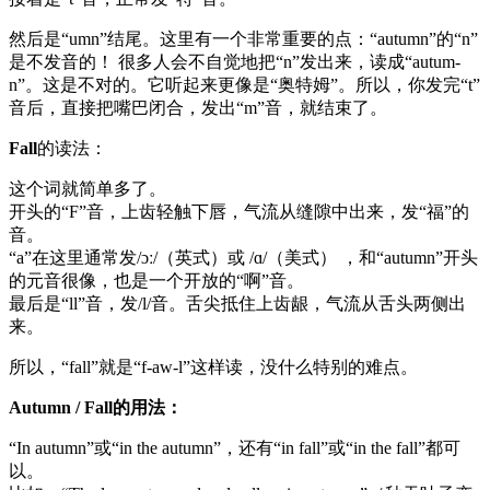
然后是“umn”结尾。这里有一个非常重要的点：“autumn”的“n”
是不发音的！ 很多人会不自觉地把“n”发出来，读成“autum-
n”。这是不对的。它听起来更像是“奥特姆”。所以，你发完“t”
音后，直接把嘴巴闭合，发出“m”音，就结束了。
Fall
的读法：
这个词就简单多了。
开头的“F”音，上齿轻触下唇，气流从缝隙中出来，发“福”的
音。
“a”在这里通常发/ɔː/（英式）或 /ɑ/（美式） ，和“autumn”开头
的元音很像，也是一个开放的“啊”音。
最后是“ll”音，发/l/音。舌尖抵住上齿龈，气流从舌头两侧出
来。
所以，“fall”就是“f-aw-l”这样读，没什么特别的难点。
Autumn / Fall的用法：
“In autumn”或“in the autumn”，还有“in fall”或“in the fall”都可
以。