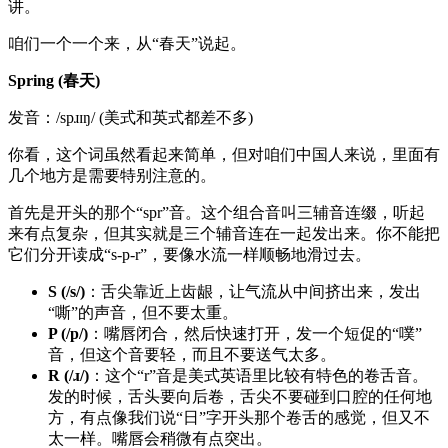
讲。
咱们一个一个来，从“春天”说起。
Spring (春天)
发音：/spɹɪŋ/ (美式和英式都差不多)
你看，这个词虽然看起来简单，但对咱们中国人来说，里面有
几个地方是需要特别注意的。
首先是开头的那个“spr”音。这个组合音叫三辅音连缀，听起
来有点复杂，但其实就是三个辅音连在一起发出来。你不能把
它们分开读成“s-p-r”，要像水流一样顺畅地滑过去。
S (/s/)
：舌尖靠近上齿龈，让气流从中间挤出来，发出
“嘶”的声音，但不要太重。
P (/p/)
：嘴唇闭合，然后快速打开，发一个短促的“噗”
音，但这个音要轻，而且不要送气太多。
R (/ɹ/)
：这个“r”音是美式英语里比较有特色的卷舌音。
发的时候，舌头要向后卷，舌尖不要碰到口腔的任何地
方，有点像我们说“日”字开头那个卷舌的感觉，但又不
太一样。嘴唇会稍微有点突出。