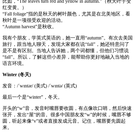
比如，“The leaves turn red and yellow in autumn.”（秋天叶子变
红变黄。）
“Fall foliage”指的是秋天的树叶颜色，尤其是在北美地区，看
秋叶是一项很受欢迎的活动。
“Autumn harvest”是秋收。
我有个朋友，学英式英语的，她一直用“autumn”。有次去美国
旅行，跟当地人聊天，发现大家都在说“fall”，她还特意问了
是不是有区别。当地人告诉她，两个词都懂，但他们习惯说
“fall”。所以，了解这些小差异，能帮助你更好地融入当地的
语言环境。
Winter (冬天)
发音：/ˈwɪntər/ (美式) /ˈwɪntə/ (英式)
最后一个是“winter”，冬天。
开头的“w”音，发音时嘴唇要收圆，有点像吹口哨，然后快速
张开，发出“屋”的音。很多中国朋友发“w”的时候，嘴唇不够
圆，听起来像“v”或者直接发成元音。记住，嘴唇要先圆起
来。