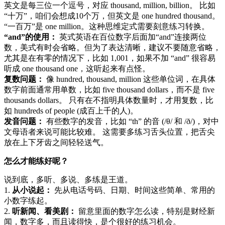
英文是每三位一个逗号，对应 thousand, million, billion。 比如
“十万”，咱们会想成10个万，但英文是 one hundred thousand。
“一百万”是 one million。这种思维定式需要刻意练习转换。
“and”的使用：
英式英语在百位数字后面加“and”连接两位
数，美式有时会省略。但为了表达清晰，建议不要随意省略，
尤其是在有零的情况下，比如 1,001，如果不加 “and” 很容易
听成 one thousand one，这听起来有点怪。
复数问题：
像 hundred, thousand, million 这些单位词，在具体
数字前面通常用单数，比如 five thousand dollars，而不是 five
thousands dollars。 只有在不指明具体数量时，才用复数，比
如 hundreds of people (成百上千的人)。
发音问题：
有些数字的发音，比如 “th” 的音 (/θ/ 和 /ð/)，对中
文母语者来说可能比较难。 这需要多练习舌头位置，把舌尖
放在上下牙齿之间轻轻送气。
怎么才能练好呢？
说到底，多听、多说、多练是王道。
1.
从小说起：
先从电话号码、日期、时间这些简单、常用的
小数字练起。
2.
听新闻、看美剧：
留意里面的数字怎么读，特别是财经新
闻，数字多，而且读得快，是个很好的练习机会。