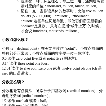
规则都一样，从左往右，每三位一组，遇到逗号就
读对应的单位：thousand, million, billion, trillion。
记住一点：当你读具体的数字时，比如 five million
dollars ($5,000,000)，“million”、“thousand”、
“billion”这些单位词是单数，即使它们后面跟着的
“dollars”是复数。 只有在泛指“成千上万”的时候，
才会说 hundreds, thousands, millions。
小数点怎么读？
小数点（decimal point）在英文里读作 “point”。 小数点前面的
整数部分正常读，小数点后面的数字要一位一位地读。
0.5 读作 zero point five 或者 point five (更随意)。
3.14 读作 three point one four。
12.01 读作 twelve point zero one 或者 twelve point oh one (oh 是
zero 的口语说法)。
分数怎么读？
分数稍微有点特殊，通常分子用基数词 (cardinal numbers)，分
母用序数词 (ordinal numbers)。
1/2 读作 one half 或者 a half。
1/3 读作 one third 或者 a third。