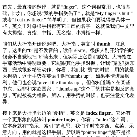
首先，最直接的翻译，就是“finger”。这个词很常用，也很基
础。比如，你想说“我的手指受伤了”，就是“My finger is hurt.”
或者“I cut my finger.” 简单明了。但如果我们要说得更具体一
些，英文里对每根手指都有它自己的名字，这就像我们中文里
有大拇指、食指、中指、无名指、小拇指一样。
咱们从大拇指开始说起吧。大拇指，英文叫
thumb
。注意
了，这里的“b”是不发音的，读作 /θʌm/。很多人刚开始学的时
候会不自觉地把“b”读出来，但实际上它是沉默的。大拇指在
手部活动中特别重要，它能跟其他手指对握，让我们能抓握东
西，完成很多精细动作。你看，我们比“赞”的时候，用的就是
大拇指，这个手势在英语里叫“thumbs up”。如果事情进展顺
利，他们也会说“give it the thumbs up”。但你知道吗？在某些
中东、西非和东欧国家，“thumbs up”这个手势其实是相反的意
思，可能被视为粗鲁。所以，用手势的时候，也要注意文化差
异。
接下来是大拇指旁边的“食指”，英文是
index finger
。它还有
一个更形象的说法叫
pointer finger
。你看，“index”这个词，
它本身就有“指示、索引”的意思。我们平时指东西、点菜、示
意方向，用的就是这根手指。所以叫“pointer finger”是不是很