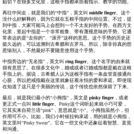
贴切？在很多文化里，这根手指都承担着指示、教学的功能。
再往中间走，就是我们的“中指”，英文叫
middle finger
。这个
没什么好解释的，因为它就在五根手指的中间位置。不过，提
到中指，大家可能马上会想到一个不太友好的手势。在西方文
化里，竖起中指是一个非常粗鲁、带有蔑视意味的手势。它通
常表达的是“去你的”、“滚开”这样的意思。这个手势的历史还
挺久远的，可以追溯到古希腊和古罗马。所以，除非你真的想
惹恼别人，不然最好不要随意使用这个手势。
中指旁边的“无名指”，英文叫
ring finger
。这个名字的由来就
很有意思了。在很多文化中，婚戒或者订婚戒指都是戴在这根
手指上的。据说，古希腊人认为这根手指有一条血管直接通向
心脏，所以把戒指戴在这里就象征着永恒的爱和承诺。即使现
在知道了这只是个美丽的传说，这个传统也依然保留了下来。
最后，就是我们最小的“小拇指”，英文是
pinky finger
，或者
更正式一点叫
little finger
。Pinky这个词听起来就小巧可爱，
它其实来自荷兰语“pink”，意思就是“小”。小拇指虽然小，但
作用可不小。比如，我们小时候拉钩承诺，用的就是小拇指，
英文里叫“Pinky Swear”。它在一些文化中还象征着智慧、直觉
和沟通。