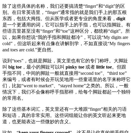
除了这些具体的名称，我们还要搞清楚“finger”和“digit”的区
别。在日常英语里，“finger”通常指的就是我们手上的那五根
东西，包括大拇指。但从医学或者更专业的角度来看，
digit
是一个更通用的词，它可以指手上的手指，也可以指脚趾。有
些语言里甚至没有“finger”和“toe”这种区分，都统称“digit”。所
以，如果你想说“我的手指和脚趾都冷”，可以说“My digits are
cold”，但这听起来有点像在讲解剖学，不如直接说“My fingers
and toes are cold.”更自然。
说到“toes”，也就是脚趾，英文里也有它的专门称呼。大脚趾
叫
big toe
，最小的脚趾可以叫
pinky toe
或者
little toe
。但跟
手指不同，中间的脚趾一般就直接用“second toe”、“third toe”
来编号，或者有时候会开玩笑地用一些童谣里的名字来称呼它
们，比如“went to market”、“stayed home”之类的。所以，一般
情况下，我们不会像称呼手指那样，给每个脚趾都起一个独特
的常用名。
除了这些基本词汇，英文里还有一大堆跟“finger”相关的习语
和短语，真的非常实用。这些词组能让你的英文听起来更地
道，也更能表达一些微妙的含义。
比如，“
keep your fingers crossed
”。这不是让你真的把手指交