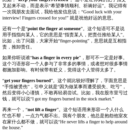
叉起来不动，而是表示“希望事情顺利、祈祷好运”。我记得有
一次我朋友去面试，我给他发信息说：“Good luck with your
interview! Fingers crossed for you!” 就是祝他好运的意思。
还有一个是“
point the finger at someone
”。这个短语可不是说
用手指指向某人，它的意思是“指责某人，把责任推给某人”。
比如，出了问题，大家开始“finger-pointing”，意思就是互相指
责，推卸责任。
如果你听说谁“
has a finger in every pie
”，那可不一定是好事。
这个习语形容一个人参与了非常多的事情，或者想对很多事情
都施加影响。有时候带有贬义，觉得这个人管得太多了。
“
get your fingers burned
”。这个就比较好理解了，字面意思是
“手指被烫伤”，引申义就是“因为做某事而遭受损失、吃亏”，
然后变得小心谨慎，不敢再轻易尝试。比如，我在股市里亏过
钱，就可以说“I got my fingers burned in the stock market.”
再来一个，“
not lift a finger
”。这个短语用来形容一个人什么
忙也不帮，一点力气都不出。我有个朋友，他总是抱怨他室友
在家什么都不做，就可以说“He never lifts a finger to help around
the house.”