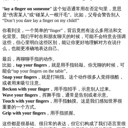
“
lay a finger on someone
” 这个短语通常用在否定句里，意思
是“伤害某人”或“碰某人一根汗毛”。比如，父母会警告别人
“Don’t you dare lay a finger on my child!”
你看到没，一个简单的“finger”，背后竟然有这么多用法和文
化背景。我们平时在和朋友聊天的时候，可能不会特意去强调
这些，但心里明白这些区别，能让你更好地理解对方在说什
么，也能更准确地表达自己。
最后，再聊聊手指的动作。
比如，
tap your fingers
，就是用手指轻敲。你无聊的时候，可
能会“tap your fingers on the table”。
Snap your fingers
，就是打响指。这个动作很多人觉得很酷，
或者用来吸引注意。
Beckon with your finger
，用手指招手，示意别人过来。
Wave your fingers
，挥舞手指，通常是告别或者示意。
Touch with your fingers
，用手指触摸。这是我们感知世界很
重要的一个方式。
Grip with your fingers
，用手指抓握。
这些都是很基础、很日常的表达，但它们构成了我们语言里很