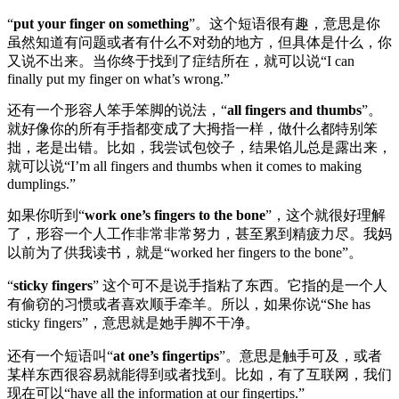
“
put your finger on something
”。这个短语很有趣，意思是你
虽然知道有问题或者有什么不对劲的地方，但具体是什么，你
又说不出来。当你终于找到了症结所在，就可以说“I can
finally put my finger on what’s wrong.”
还有一个形容人笨手笨脚的说法，“
all fingers and thumbs
”。
就好像你的所有手指都变成了大拇指一样，做什么都特别笨
拙，老是出错。比如，我尝试包饺子，结果馅儿总是露出来，
就可以说“I’m all fingers and thumbs when it comes to making
dumplings.”
如果你听到“
work one’s fingers to the bone
”，这个就很好理解
了，形容一个人工作非常非常努力，甚至累到精疲力尽。我妈
以前为了供我读书，就是“worked her fingers to the bone”。
“
sticky fingers
” 这个可不是说手指粘了东西。它指的是一个人
有偷窃的习惯或者喜欢顺手牵羊。所以，如果你说“She has
sticky fingers”，意思就是她手脚不干净。
还有一个短语叫“
at one’s fingertips
”。意思是触手可及，或者
某样东西很容易就能得到或者找到。比如，有了互联网，我们
现在可以“have all the information at our fingertips.”