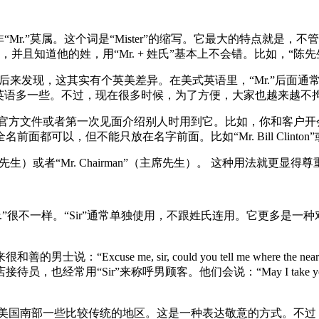
.”莫属。这个词是“Mister”的缩写。它最大的特点就是，不管对
他的姓，用“Mr. + 姓氏”基本上不会错。比如，“陈先生”就是“Mr.
发现，这其实有个英美差异。在美式英语里，“Mr.”后面通常要加个
触美式英语多一些。不过，现在很多时候，为了方便，大家也越来越
第一次见面介绍别人时用到它。比如，你和客户开会，介绍你的同事李明，“Thi
不能只放在名字前面。比如“Mr. Bill Clinton”或者“Mr. 
（总统先生）或者“Mr. Chairman”（主席先生）。 这种用法就更显
“Mr.”很不一样。“Sir”通常单独使用，不跟姓氏连用。它更多
 me, sir, could you tell me where the neares
Sir”来称呼男顾客。他们会说：“May I take your order,
或者美国南部一些比较传统的地区。这是一种表达敬意的方式。不过，