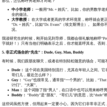
那么，怎么称呼男老师才对呢？
中小学老师：
一般用“Mr. + 姓氏”。比如，你的男数学
全的做法。
大学教授：
在大学或者更高的学术环境里，称呼就会更正式一些。如
“Dr. + 姓氏”，比如“Dr. Evans”（埃文斯博士
况。
我读研究生的时候，刚开始见到导师，我都会很礼貌地称呼“Professor
字就好！）只有当他们明确表示之后，你才能直呼其名。否则
5. 非正式场合的“先生”：Dude, Guy, Man, Buddy
有时候，我们跟朋友聊天，或者在特别轻松随意的场合，可能不会用
Dude：
这个词在美国特别流行，尤其在年轻人之间。它非常随意
哥们儿，最近怎么样？）
Guy：
“Guy”也很常见，通常指“一个男的”。比如，“That gu
计们”、“大家”。
Man：
这个词除了指“男人”，在口语中也可以用来称呼男性朋友，或
Buddy：
“Buddy”是“朋友”、“哥们儿”的意思，比“du
这些词虽然方便，但用起来一定要小心。因为它们非常非正式