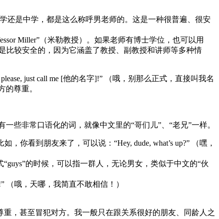
儿，无论是小学还是中学，都是这么称呼男老师的。这是一种很普遍、很安
ssor Miller”（米勒教授）。如果老师有博士学位，也可以用
sor”通常是比较安全的，因为它涵盖了教授、副教授和讲师等多种情
 just call me [他的名字]!” （哦，别那么正式，直接叫我名
方的尊重。
也有一些非常口语化的词，就像中文里的“哥们儿”、“老兄”一样。
了，可以说：“Hey, dude, what’s up?” （嘿，
的。）在复数形式“guys”的时候，可以指一群人，无论男女，类似于中文的“伙
 it!” （哦，天哪，我简直不敢相信！）
尊重，甚至冒犯对方。我一般只在跟关系很好的朋友、同龄人之