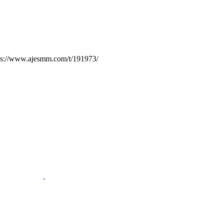
.ajesmm.com/t/191973/