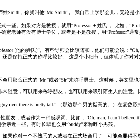
老师姓Smith，你就叫他“Mr. Smith”。 我自己上学那会
果对方是教授，就用“Professor + 姓氏”。比如，“Profe
）。 如果你不确定老师有没有博士学位，或者是不是教授，用“Profes
 [他的姓氏]”。有些导师会比较随和，他们可能会说：“Oh, please,
，还是保持正式的称呼比较好。 这是个小细节，但体现了你对对
那么正式的“Mr.”或者“Sir”来称呼男士。这时候，英文里
，可以用来称呼朋友，也可以用来吸引陌生人的注意。比如，你看到朋友来
y over there is pretty tall.” （那边那个男的挺高
者作为一种感叹词。比如，“Oh, man, I can’t believe
de”稍微亲近一些。有时长辈也会用“buddy”来称呼小男孩。
，如果你对一个不熟悉的人或者在正式场合用了，可能会显得不