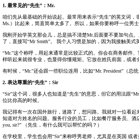
1. 最常见的“先生”：Mr.
咱们先从最基础的开始说起。最常用来表示“先生”的英文词，非“Mr
Ms.）比起来，简直简单太多了。所以，如果你要称呼一位男士，并且知道
我刚开始学英文那会儿，总是搞不清楚Mr.后面要不要加句点。后来
了，直接写“Mr Smith”。 我个人习惯是加的，因为我接
“Mr.”这个称呼，用起来通常是比较正式的。你会在商务邮件、官方文件或者
样听起来就很专业，也显得你懂规矩。它放在姓氏前面，或者全名前面都可以，但
有时候，“Mr.”还会跟一些职位连用，比如“Mr. President”
2. 表达尊重的“先生”：Sir
“Sir”这个词，很多人也知道是“先生”的意思，但它的用法跟
位比你高的时候。
我记得有一次在国外旅行，迷路了，想问路。我就对一位看起来很和善的男士说：“Excuse
知道对方姓名的问题。服务行业的员工，比如餐厅服务员、酒店接待员，也经常用“
you, sir?” （先生，有什么我可以帮忙的吗？）
在学校里，学生也会用“Sir”来称呼男老师，尤其是在英国 