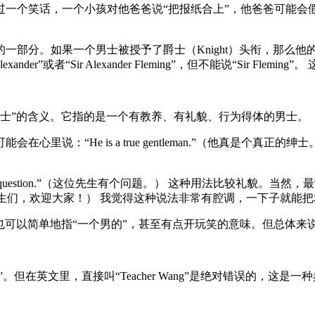
笑话，一个小孩对他爸爸说“把报纸合上”，他爸爸可能会假装很严肃
如果一个男士被授予了爵士（Knight）头衔，那么他的名字前就会冠以“Si
”或者“Sir Alexander Fleming”，但不能说“Sir Flem
一层“绅士”的含义。它指的是一个有教养、有礼貌、行为得体的男士。
里说：“He is a true gentleman.”（他真是个真
n has a question.”（这位先生有个问题。） 这种用法比较礼貌
me!” （女士们，先生们，欢迎大家！） 我觉得这种说法非常有腔调，一下
有时候也可以简单地指“一个男的”，甚至有点开玩笑的意味。但总
。但在英文里，直接叫“Teacher Wang”是绝对错误的，这