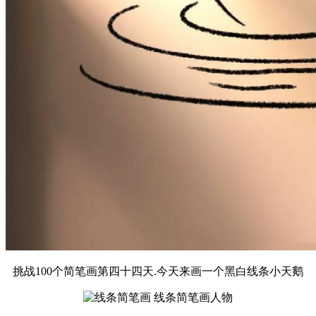
挑战100个简笔画第四十四天.今天来画一个黑白线条小天鹅