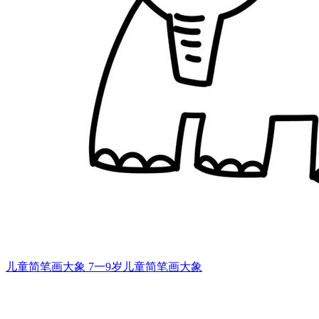
儿童简笔画大象 7一9岁儿童简笔画大象