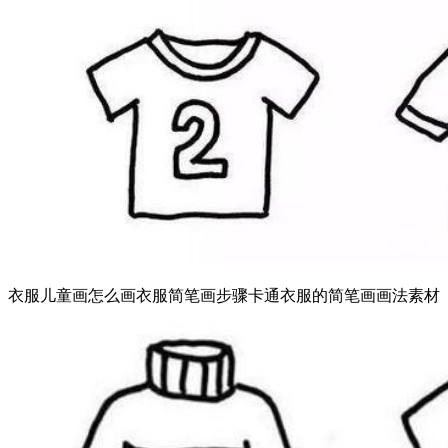
衣服儿童画怎么画衣服简笔画步骤卡通衣服的简笔画画法素材