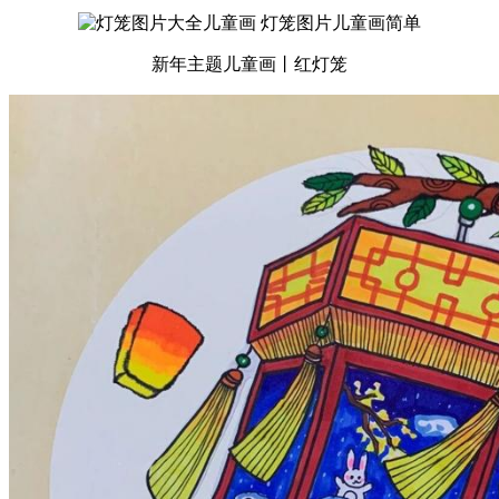
新年主题儿童画丨红灯笼