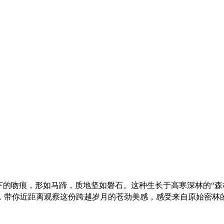
下的吻痕，形如马蹄，质地坚如磐石。这种生长于高寒深林的“森
带你近距离观察这份跨越岁月的苍劲美感，感受来自原始密林的