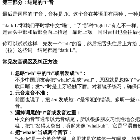
第三部分：结尾的“l”音
最后是词尾的“l”音，音标是 /l/。这个音在英语里有两种，一种是“l
“dark L”和我们平时学中文“啦”、“了”那种“light L”
是舌头中部和后部会向上抬起，靠近上颚，同时舌根也会往后收
你可以试试这样：先发一个“oh”的音，然后把舌头往后上方抬，舌尖可
（拉）这些词，结尾都是“dark L”。
常见发音误区及纠正方法
忽略“wh”中的“h”或者发成“v”：
不少中国朋友会把“whale”发成“wail”，原因就是忽
吹口哨；发“v”时是上牙轻触下唇。对着镜子练习，确保
元音发音不准：
前面也说了，把 /eɪ/ 发成短“a”是常犯的错误。多听一些 nat
音。
漏掉词尾的“l”音或发音过重：
中文的音节通常以元音结尾，所以很多朋友习惯性地会把英语单
猛，把“l”发得太突出，听起来像“whail-uh”。它是
把“whale”当成两个音节：
“whale”是一个单音节词，意思就是它整体一气呵成。如