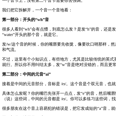
一个音节上，没有第二个音节需要你去强调。
我们把它拆解开，一个音一个音地看：
第一部分：开头的“wh”音
很多人看到“wh”会有点懵，到底怎么发？是发“h”的音，还是发
“water”开头的那个音，就是它。
发/w/这个音的时候，你的嘴唇要先收拢，像要吹口哨那样，然后
和气流。
不过，这里有个小知识点，有些地方，尤其是比较传统的英式英语或
就行。所以你不用纠结太多，发“w”音是绝对没错的，而且更
第二部分：中间的元音“ai”
接着是中间的元音部分，音标是 /eɪ/。这个音是个双元音，
具体怎么发呢？你的嘴巴先张开一点点，发“e”的音，然后嘴唇慢慢
（说）这些词，中间的元音都是 /eɪ/。你可以多练习这些词，
很多朋友在这个音上容易犯的错误是，把它发成短的“a”音，就像“hat