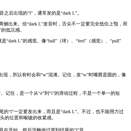
之后出现的“l”，通常发的是“dark L”。
从舌头两侧出来。但“dark L”发音时，舌尖不一定要完全抵住上颚，而
”的低沉感。
的感觉。像“ball”（球）、“feel”（感觉）、“pull”
音很少出现，所以有时会和“w”混淆。记住，发“w”时嘴唇是圆的，像
们的元音发音。记住，是一个从“e”到“i”的滑动过程，不是一个单一的短
“l”一定要发出来，而且是“dark L”。不过，也不能用力过
感受舌头的位置和喉咙的收紧感。
重音在开始，然后流畅地过渡到结尾的“l”音。