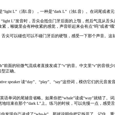
ight L”（清L音），一种是“dark L”（浊L音）。在词尾或者元音
有点不一样。“light L”发音时，舌尖会抵住门牙后面的上颚，然后气流
紧，喉咙里会有种收紧的感觉，声音听起来会有点“呜”或者“哦
以碰也可以不碰门牙后的硬颚，感受一下那个声音。这就是“dark L”
略了“wh”前面的轻微气流或者直接发成了“v”的音。中文里“v”的
口型正确。
ive speaker 读“day”、“play”、“say”这些词，模仿它
词的尾辅音省略。如果你把“whale”读成“way”就错了。词尾的
平滑自然地结束在那个“dark L”上。练习的时候，可以先慢一点，
果你发现自己读成了“wha-le”，那就说明你把它拆开了。记住，