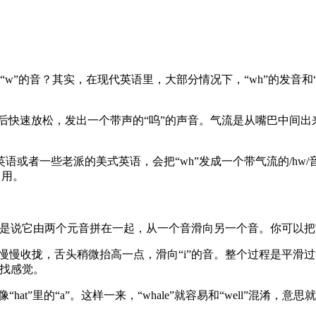
“w”的音？其实，在现代英语里，大部分情况下，“wh”的发音和
快速放松，发出一个带声的“呜”的声音。气流是从嘴巴中间出来的。
者一些老派的美式英语，会把“wh”发成一个带气流的/hw/音，
常用。
也就是说它由两个元音拼在一起，从一个音滑向另一个音。你可以把
收拢，舌头稍微抬高一点，滑向“i”的音。整个过程是平滑过渡的，中间
找找感觉。
”里的“a”。这样一来，“whale”就容易和“well”混淆，意思