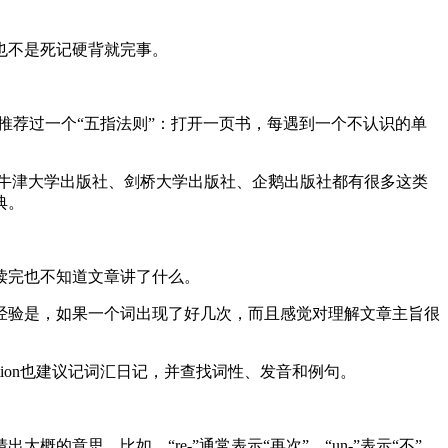
也不是死记硬背就完事。
推荐过一个“五指法则”：打开一页书，每遇到一个不认识的单
控制。牛津大学出版社、剑桥大学出版社、企鹅出版社都有很多这类
典。
读完也不知道文章讲了什么。
经验是，如果一个词出现了好几次，而且感觉对理解文章主旨很
ucation也建议记词汇日记，并查找词性、发音和例句。
意思。比如，“re-”通常表示“再次”，“un-”表示“不”。