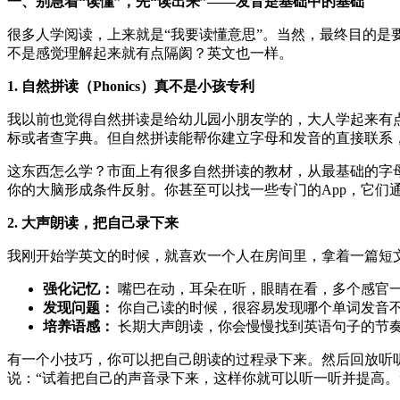
一、别急着“读懂”，先“读出来”——发音是基础中的基础
很多人学阅读，上来就是“我要读懂意思”。当然，最终目的
不是感觉理解起来就有点隔阂？英文也一样。
1. 自然拼读（Phonics）真不是小孩专利
我以前也觉得自然拼读是给幼儿园小朋友学的，大人学起来有
标或者查字典。但自然拼读能帮你建立字母和发音的直接联系，等于
这东西怎么学？市面上有很多自然拼读的教材，从最基础的字
你的大脑形成条件反射。你甚至可以找一些专门的App，它们
2. 大声朗读，把自己录下来
我刚开始学英文的时候，就喜欢一个人在房间里，拿着一篇短
强化记忆：
嘴巴在动，耳朵在听，眼睛在看，多个感官
发现问题：
你自己读的时候，很容易发现哪个单词发音
培养语感：
长期大声朗读，你会慢慢找到英语句子的节
有一个小技巧，你可以把自己朗读的过程录下来。然后回放听
说：“试着把自己的声音录下来，这样你就可以听一听并提高。