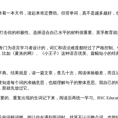
拿着一本天书，读起来肯定费劲。但背单词，真不是越多越好，
打击你的积极性。选择适合自己水平的材料很重要。英孚教育就
始。这些书是专门为语言学习者设计的，词汇和语法难度都经过了严格
，比如《夏洛的网》、《小王子》这种语言优美、篇幅短小的经
字典。结果就是，读一篇文章，查几十次，阅读体验极差，而且
要知道每个词的准确意思，也能理解句子的整体意思。我自己的
，那就先放过它。
），把那些重要的、重复出现的生词记下来，阅读后再统一学习。BSC Ed
根词缀，能让你在遇到新词时，就算不认识整个词，也能猜出大概的