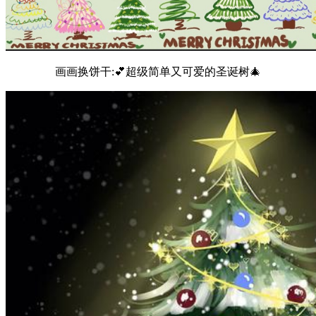
画画换饼干:💕超级简单又可爱的圣诞树🎄