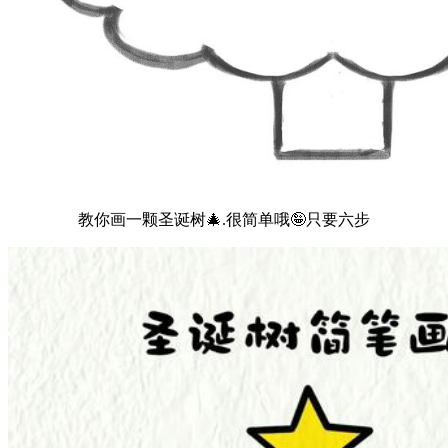
教你画一颗圣诞树🎄.很简单哦🤪只要六步