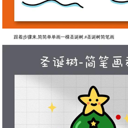
跟着步骤来,简简单单画一棵圣诞树.#圣诞树简笔画