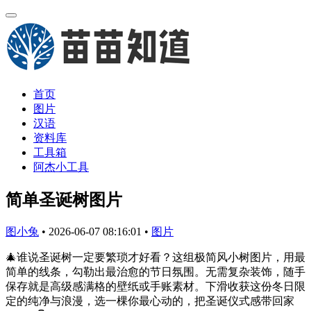
首页
图片
汉语
资料库
工具箱
阿杰小工具
简单圣诞树图片
图小兔
•
2026-06-07 08:16:01
•
图片
🎄谁说圣诞树一定要繁琐才好看？这组极简风小树图片，用最
简单的线条，勾勒出最治愈的节日氛围。无需复杂装饰，随手
保存就是高级感满格的壁纸或手账素材。下滑收获这份冬日限
定的纯净与浪漫，选一棵你最心动的，把圣诞仪式感带回家