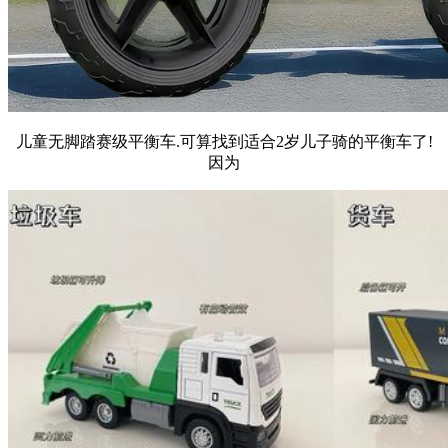
儿童无脚踏赛级平衡车.可算找到适合2岁儿子骑的平衡车了!
因为