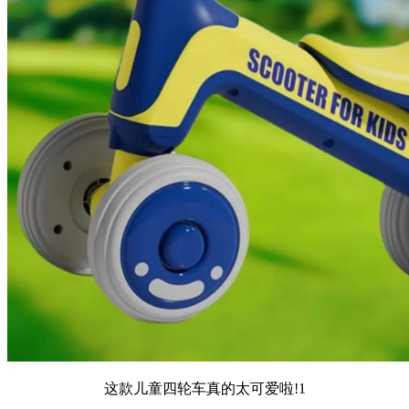
这款儿童四轮车真的太可爱啦!1