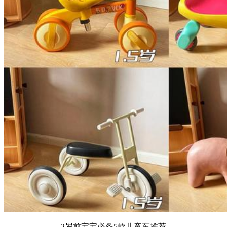
2岁前宝宝必备5款儿童车推荐