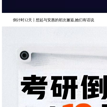
倒计时12天丨想起与安惠的初次邂逅,她们有话说