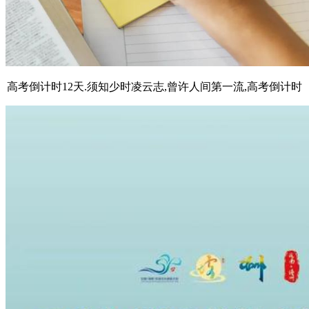
高考倒计时12天.须知少时凌云志,曾许人间第一流,高考倒计时