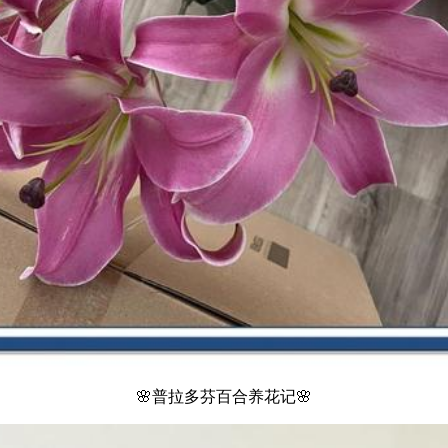
🌸普拉多芬百合养花记🌸