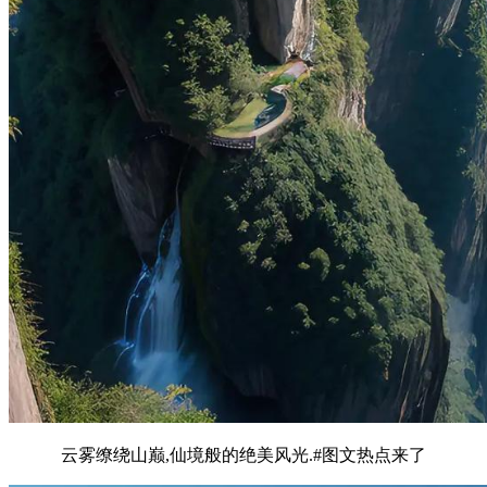
云雾缭绕山巅,仙境般的绝美风光.#图文热点来了