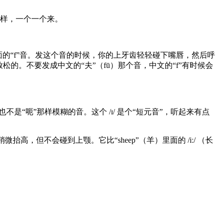
木一样，一个一个来。
里面的“f”音。发这个音的时候，你的上牙齿轻轻碰下嘴唇，然后呼
。不要发成中文的“夫”（fū）那个音，中文的“f”有时候会
是“呃”那样模糊的音。这个 /ɪ/ 是个“短元音”，听起来有点
，但不会碰到上颚。它比“sheep”（羊）里面的 /iː/ （长