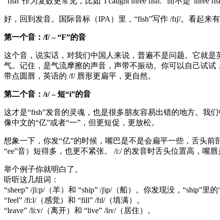
“fish”作为复数更常见，比如“I caught three fish.” 而不是“three fish
好，回到发音。国际音标（IPA）里，“fish”写作 /fɪʃ
第一个音：/f/ – “F”的音
这个音，说实话，对我们中国人来说，普遍不是问题。它就是英文字
气。记住，是气流摩擦的声音，声带不振动。你可以自己试试，发
带点圆唇，英语的 /f/ 唇形更扁平，更自然。
第二个音：/ɪ/ – 短“i”的音
这才是“fish”发音的灵魂，也是很多朋友容易出错的地方。我们
像中文的“亿”或者“一”，但更短促，更放松。
想象一下，你发“亿”的时候，嘴巴是不是会扁平一些，舌头前部比较
“ee”音）短得多，也更不紧张。 /iː/ 的发音时舌头位置高，嘴
举个例子你就明白了。
听听这几组词：
“sheep” /ʃiːp/（羊）和 “ship” /ʃɪp/（船）。你发现没，“ship”里的
“feel” /fiːl/（感觉）和 “fill” /fɪl/（填满）。
“leave” /liːv/（离开）和 “live” /lɪv/（居住）。