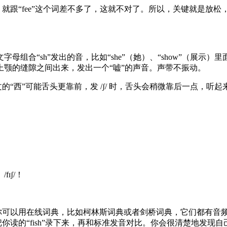
读成“feesh”，就跟“fee”这个词差不多了，这就不对了。所以，关
组合“sh”发出的音，比如“she”（她）、“show”（展示）
颚的缝隙之间出来，发出一个“嘘”的声音。声带不振动。
的“西”可能舌头更靠前，发 /ʃ/ 时，舌头会稍微靠后一点，听
ɪʃ/！
可以用在线词典，比如柯林斯词典或者剑桥词典，它们都有音频
你读的“fish”录下来，再和标准发音对比。你会很清楚地发现