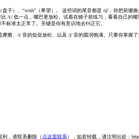
h”（盘子）、“wish”（希望）。 这些词的尾音都是 /ɪʃ/，你把前缀
要比 /iː/ 低一点，嘴巴更放松。试着在镜子前练习，看看自己的
得不标准太正常了。关键是你有意识地去纠正它。
/ 音的气流摩擦、/ɪ/ 音的短促放松、以及 /ʃ/ 音的圆润饱满。只
权利，请联系删除（
点这里联系
），如若转载，请注明出处：https://www