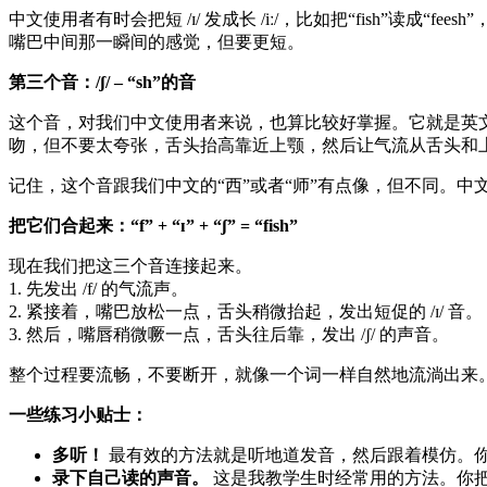
中文使用者有时会把短 /ɪ/ 发成长 /iː/，比如把“fish”
嘴巴中间那一瞬间的感觉，但要更短。
第三个音：/ʃ/ – “sh”的音
这个音，对我们中文使用者来说，也算比较好掌握。它就是英文字母
吻，但不要太夸张，舌头抬高靠近上颚，然后让气流从舌头和上
记住，这个音跟我们中文的“西”或者“师”有点像，但不同。中文
把它们合起来：“f” + “ɪ” + “ʃ” = “fish”
现在我们把这三个音连接起来。
1. 先发出 /f/ 的气流声。
2. 紧接着，嘴巴放松一点，舌头稍微抬起，发出短促的 /ɪ/ 音。
3. 然后，嘴唇稍微噘一点，舌头往后靠，发出 /ʃ/ 的声音。
整个过程要流畅，不要断开，就像一个词一样自然地流淌出来。/f
一些练习小贴士：
多听！
最有效的方法就是听地道发音，然后跟着模仿。你
录下自己读的声音。
这是我教学生时经常用的方法。你把