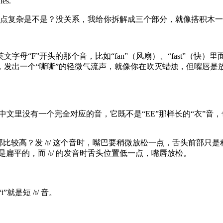
es.”
/。看起来有点复杂是不是？没关系，我给你拆解成三个部分，就像搭积
母“F”开头的那个音，比如“fan”（风扇）、“fast”（快）
出一个“嘶嘶”的轻微气流声，就像你在吹灭蜡烛，但嘴唇是放松的
中文里没有一个完全对应的音，它既不是“EE”那样长的“衣”音，也不
高？发 /ɪ/ 这个音时，嘴巴要稍微放松一点，舌头前部只是稍微抬高
唇是扁平的，而 /ɪ/ 的发音时舌头位置低一点，嘴唇放松。
“i”就是短 /ɪ/ 音。