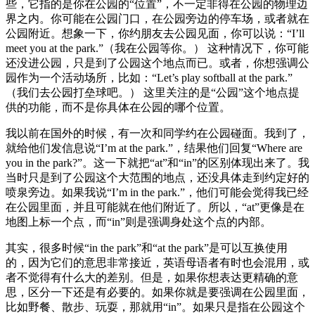
些，它指的是你在公园的“位置”，不一定非得在公园的物理边
界之内。你可能在公园门口，在公园旁边的停车场，或者就在
公园附近。想象一下，你约朋友去公园见面，你可以说：“I’ll
meet you at the park.”（我在公园等你。） 这种情况下，你可能
还没进公园，只是到了公园这个地点而已。或者，你想强调公
园作为一个活动场所，比如：“Let’s play softball at the park.”
（我们去公园打垒球吧。） 这里关注的是“公园”这个地点提
供的功能，而不是你具体在公园的哪个位置。
我以前在国外的时候，有一次和同学约在公园碰面。我到了，
就给他们发信息说“I’m at the park.”，结果他们回复“Where are
you in the park?”。这一下就把“at”和“in”的区别体现出来了。我
当时只是到了公园这个大范围的地点，还没具体走到约定好的
喷泉旁边。如果我说“I’m in the park.”，他们可能会觉得我已经
在公园里面，并且可能就在他们附近了。所以，“at”更像是在
地图上标一个点，而“in”则是强调身处这个点的内部。
其实，很多时候“in the park”和“at the park”是可以互换使用
的，因为它们的意思非常接近，英语母语者有时也会混用，或
者不觉得有什么大的差别。但是，如果你想表达更精确的意
思，区分一下还是有必要的。如果你就是要强调在公园里面，
比如野餐、散步、玩耍，那就用“in”。如果只是指在公园这个