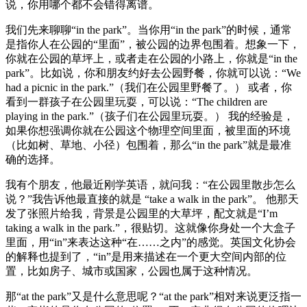
说，你用哪个都不会错得离谱。
我们先来聊聊“in the park”。当你用“in the park”的时候，通常
是指你人在公园的“里面”，被公园的边界包围着。想象一下，
你就在公园的草坪上，或者走在公园的小路上，你就是“in the
park”。比如说，你和朋友约好去公园野餐，你就可以说：“We
had a picnic in the park.”（我们在公园里野餐了。） 或者，你
看到一群孩子在公园里玩耍，可以说：“The children are
playing in the park.”（孩子们在公园里玩耍。） 我的经验是，
如果你想强调你就在公园这个物理空间里面，被里面的环境
（比如树、草地、小径）包围着，那么“in the park”就是最准
确的选择。
我有个朋友，他最近刚学英语，就问我：“在公园里散步怎么
说？”我告诉他最直接的就是 “take a walk in the park”。 他那天
发了张照片给我，背景是公园里的大草坪，配文就是“I’m
taking a walk in the park.”，很贴切。这就像你身处一个大盒子
里面，用“in”来表达这种“在……之内”的感觉。英国文化协会
的解释也提到了，“in”是用来描述在一个更大空间内部的位
置，比如房子、城市或国家，公园也属于这种情况。
那“at the park”又是什么意思呢？“at the park”相对来说更泛指一