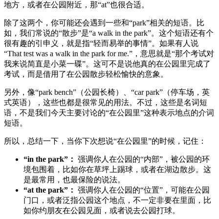
地方，或者在公园附近，那“at”也很合适。
除了这两个，你可能还会遇到一些和“park”相关的短语。比
如，我们常说的“散步”是“a walk in the park”。这个短语还有个
很有趣的引申义，就是指“轻而易举的事情”。如果有人说
“That test was a walk in the park for me.”，意思就是“那个考试对
我来说简直是小菜一碟”。这可不是说他真的在公园里完成了
考试，而是借用了在公园散步轻松愉快的意象。
另外，像“park bench”（公园长椅）、“car park”（停车场，英
式英语），这些也都是很常见的用法。不过，这些是名词短
语，不是我们今天主要讨论的“在公园里”这种表示地点的介词
短语。
所以，总结一下，当你下次想说“在公园里”的时候，记住：
“in the park”：
强调你人在公园的“内部”，被公园的环
境包围着，比如你在草坪上踢球，或者在湖边散步。这
是最常用，也最保险的说法。
“at the park”：
强调你人在公园的“位置”，可能在公园
门口，或者泛指公园这个地点，不一定非要在里面，比
如你约朋友在公园见面，或者说去公园打球。